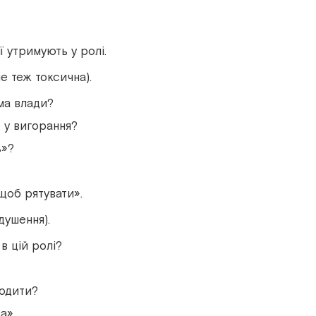
ї утримують у ролі.
ле теж токсична).
ма влади?
 у вигорання?
ь
»
?
 щоб рятувати
»
.
душення).
в цій ролі?
водити?
ра
»
.