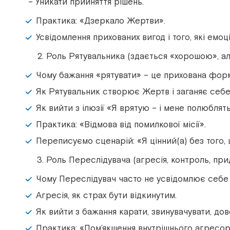
– Уникати прийняття рішень.
Практика:
«
Дзеркало Жертви
»
.
Усвідомлення прихованих вигод і того, які емоці
Роль Рятувальника (здається
«
хорошою
»
, а
Чому бажання
«
рятувати
»
– це прихована фор
Як Рятувальник створює Жертв і заганяє себе
Як вийти з ілюзії
«
Я врятую – і мене полюблят
Практика:
«
Відмова від помилкової місії
»
.
Переписуємо сценарій:
«
Я цінний(а) без того,
Роль Переслідувача (агресія, контроль, при
Чому Переслідувач часто не усвідомлює себе 
Агресія, як страх бути відкинутим.
Як вийти з бажання карати, звинувачувати, до
Практика:
«
Пом’якшення внутрішнього агресо