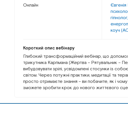
Онлайн
Євгенія 
психолог
гіпнолог
енергоп
коуч (А
Короткий опис вебінару
Глибокий трансформаційний вебінар, що допомож
трикутника Карпмана (Жертва – Рятувальник – Пер
вибудовувати зрілі, усвідомлені стосунки із собо
світом. Через потужні практики, медитації та тер
просто отримаєте знання – ви побачите, як і чому з
зможете зробити крок до нового життєвого сце