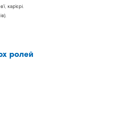
ї, кар’єрі.
в).
ох ролей