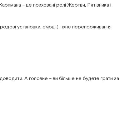
Карпмана – це приховані ролі Жертви, Рятівника і
 родові установки, емоції) і їхнє перепроживання
доводити. А головне – ви більше не будете грати за