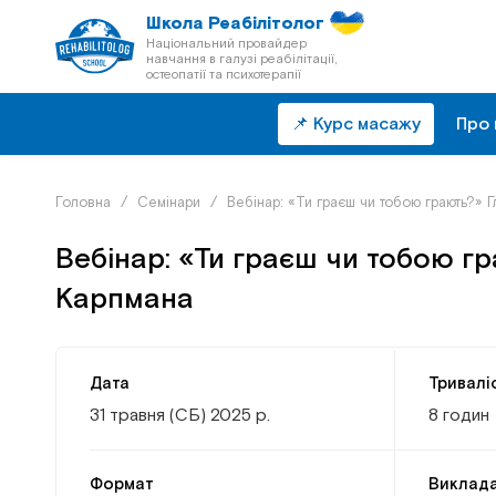
Школа Реабілітолог
Національний провайдер
навчання в галузі реабілітації,
остеопатії та психотерапії
📌 Курс масажу
Про 
Головна
/
Семінари
/
Вебінар: «Ти граєш чи тобою грають?» 
Вебінар: «Ти граєш чи тобою г
Карпмана
Дата
Тривалі
31 травня (СБ) 2025 р.
8 годин
Формат
Виклад