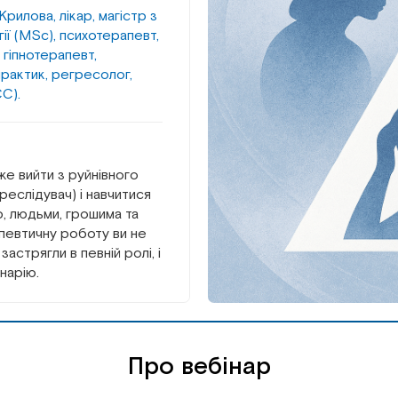
Крилова, лікар, магістр з
ії (MSc), психотерапевт,
, гіпнотерапевт,
рактик, регресолог,
СС).
е вийти з руйнівного
еслідувач) і навчитися
ю, людьми, грошима та
апевтичну роботу ви не
астрягли в певній ролі, і
нарію.
Про вебінар