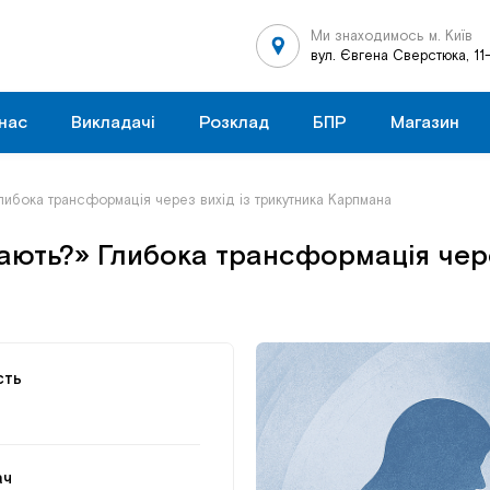
Ми знаходимось м. Київ
вул. Євгена Сверстюка, 11
нас
Викладачі
Розклад
БПР
Магазин
Глибока трансформація через вихід із трикутника Карпмана
рають?» Глибока трансформація чере
сть
ач