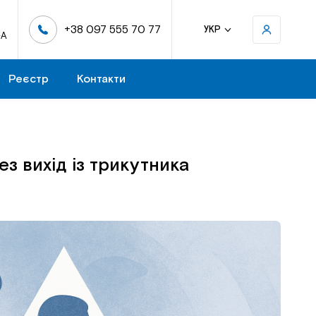
+38 097 555 70 77
УКР
-А
Реєстр
Контакти
з вихід із трикутника