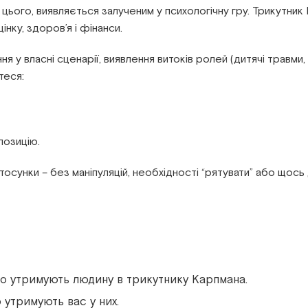
 цього, виявляється залученим у психологічну гру. Трикутник 
інку, здоров’я і фінанси.
я у власні сценарії, виявлення витоків ролей (дитячі травми,
теся:
позицію.
осунки – без маніпуляцій, необхідності “рятувати” або щось 
 що утримують людину в трикутнику Карпмана.
о утримують вас у них.