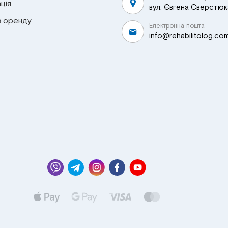
ція
вул. Євгена Сверстюка
в оренду
Електронна пошта
info@rehabilitolog.co