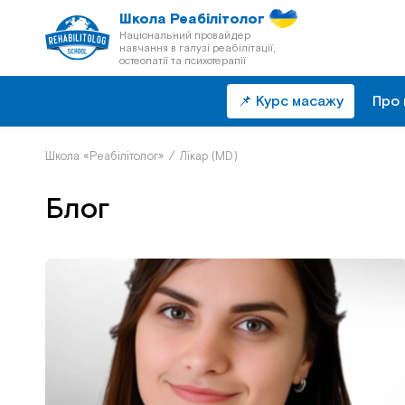
Школа Реабілітолог
Національний провайдер
навчання в галузі реабілітації,
остеопатії та психотерапії
📌 Курс масажу
Про 
Школа «Реабілітолог»
/
Лікар (MD)
Блог