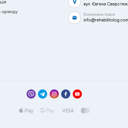
ція
вул. Євгена Сверстюка
в оренду
Електронна пошта
info@rehabilitolog.co