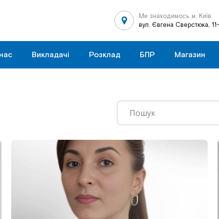
Ми знаходимось м. Київ
вул. Євгена Сверстюка, 11
нас
Викладачі
Розклад
БПР
Магазин