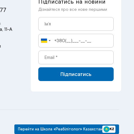
Підписатись на новини
 77
Дізнайтеся про все нове першими
в
, 11-А
m
Підписатись
Перейти на Школа «Реабілітолог» Казахстан
KZ