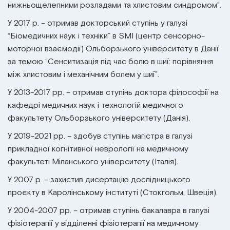
нижньощелепними розладами та хлистовим синдромом”.
У 2017 р. – отримав докторський ступінь у галузі
“Біомедичних наук і техніки” в SMI (центр сенсорно-
моторної взаємодії) Ольборзького університету в Данії
за темою “Сенситизація під час болю в шиї: порівняння
між хлистовим і механічним болем у шиї”.
У 2013-2017 рр. – отримав ступінь доктора філософії на
кафедрі медичних наук і технологій медичного
факультету Ольборзького університету (Данія).
У 2019-2021 рр. – здобув ступінь магістра в галузі
прикладної когнітивної неврології на медичному
факультеті Міланського університету (Італія).
У 2007 р. – захистив дисертацію дослідницького
проєкту в Каролінському інституті (Стокгольм, Швеція).
У 2004-2007 рр. – отримав ступінь бакалавра в галузі
фізіотерапії у відділенні фізіотерапії на медичному