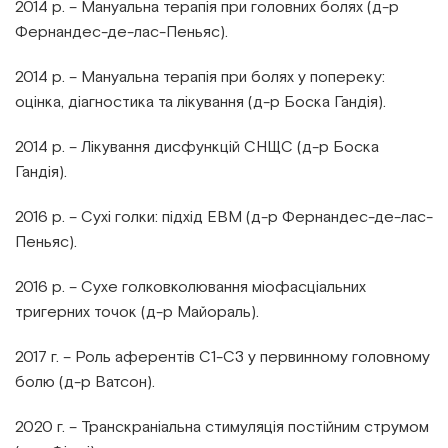
2014 р. – Мануальна терапія при головних болях (д-р
Фернандес-де-лас-Пеньяс).
2014 р. – Мануальна терапія при болях у попереку:
оцінка, діагностика та лікування (д-р Боска Гандія).
2014 р. – Лікування дисфункцій СНЩС (д-р Боска
Гандія).
2016 р. – Сухі голки: підхід EBM (д-р Фернандес-де-лас-
Пеньяс).
2016 р. – Сухе голковколювання міофасціальних
тригерних точок (д-р Майораль).
2017 г. – Роль аферентів С1-С3 у первинному головному
болю (д-р Ватсон).
2020 г. – Транскраніальна стимуляція постійним струмом