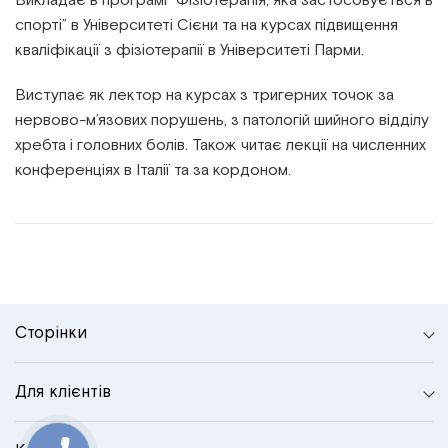
Викладає в програмі “Фізіотерапія, яка застосовується в
спорті” в Університеті Сієни та на курсах підвищення
кваліфікації з фізіотерапії в Університеті Парми.
Виступає як лектор на курсах з тригерних точок за
нервово-м’язових порушень, з патологій шийного відділу
хребта і головних болів. Також читає лекції на численних
конференціях в Італії та за кордоном.
Сторінки
Для клієнтів