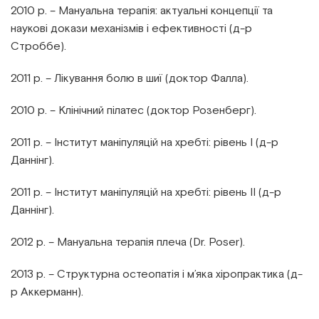
2010 р. – Мануальна терапія: актуальні концепції та
наукові докази механізмів і ефективності (д-р
Строббе).
2011 р. – Лікування болю в шиї (доктор Фалла).
2010 р. – Клінічний пілатес (доктор Розенберг).
2011 р. – Інститут маніпуляцій на хребті: рівень I (д-р
Даннінг).
2011 р. – Інститут маніпуляцій на хребті: рівень II (д-р
Даннінг).
2012 р. – Мануальна терапія плеча (Dr. Poser).
2013 р. – Структурна остеопатія і м’яка хіропрактика (д-
р Аккерманн).