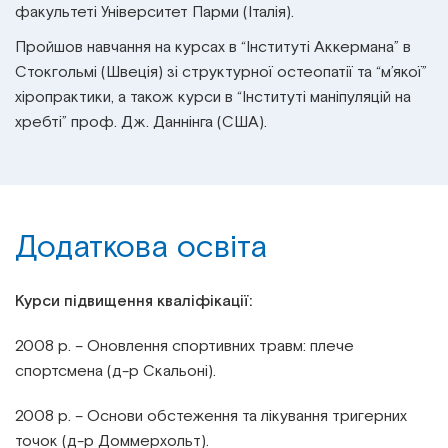
факультеті Університет Парми (Італія).
Пройшов навчання на курсах в “Інституті Аккермана” в
Стокгольмі (Швеція) зі структурної остеопатії та “м’якої”
хіропрактики, а також курси в “Інституті маніпуляцій на
хребті” проф. Дж. Даннінга (США).
Додаткова освіта
Курси підвищення кваліфікації:
2008 р. – Оновлення спортивних травм: плече
спортсмена (д-р Скальоні).
2008 р. – Основи обстеження та лікування тригерних
точок (д-р Доммерхольт).