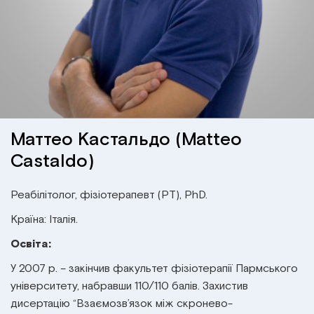
Інститут Апледжера
Прикладна кінезіологія
Інститут Барраля
Кінезіотейпінг
FAQ
Психологія, психотерапія
Масаж
Маттео Кастальдо (Matteo
Castaldo)
Реабілітація
Реабілітолог, фізіотерапевт (PT), PhD.
Естетична медицина
Країна: Італія.
Остеопатичні маніпуляції по Барралю
Освіта:
У 2007 р. – закінчив факультет фізіотерапії Пармського
університету, набравши 110/110 балів. Захистив
дисертацію “Взаємозв’язок між скронево-