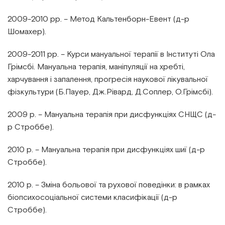
2009-2010 рр. – Метод Кальтенборн-Евент (д-р
Шомахер).
2009-2011 рр. – Курси мануальної терапії в Інституті Ола
Грімсбі. Мануальна терапія, маніпуляції на хребті,
харчування і запалення, прогресія наукової лікувальної
фізкультури (Б.Пауер, Дж.Рівард, Д.Соплер, О.Грімсбі).
2009 р. – Мануальна терапія при дисфункціях СНЩС (д-
р Строббе).
2010 р. – Мануальна терапія при дисфункціях шиї (д-р
Строббе).
2010 р. – Зміна больової та рухової поведінки: в рамках
біопсихосоціальної системи класифікації (д-р
Строббе).