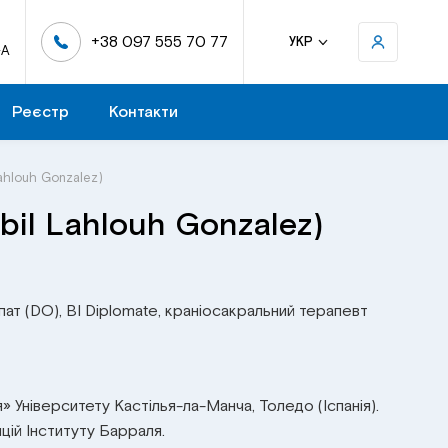
+38 097 555 70 77
УКР
-А
Реєстр
Контакти
ahlouh Gonzalez)
bil Lahlouh Gonzalez)
ат (DO), BI Diplomate, краніосакральний терапевт
» Університету Кастілья-ла-Манча, Толедо (Іспанія).
яцій Інституту Барраля.