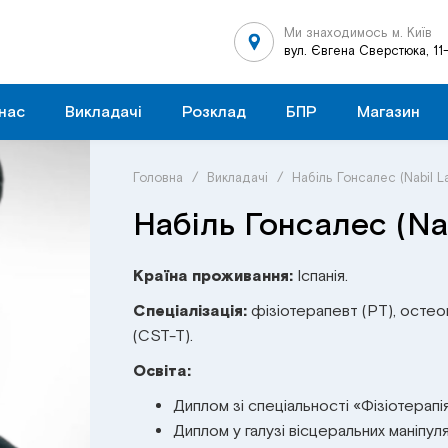
Ми знаходимось м. Київ
вул. Євгена Сверстюка, 11
нас
Викладачі
Розклад
БПР
Магазин
Головна
/
Викладачі
/
Набіль Гонсалес (Nabil L
Набіль Гонсалес (Na
Країна проживання:
Іспанія.
Спеціалізація:
фізіотерапевт (PT), остеоп
(CST-T).
Освіта:
Диплом зі спеціальності «Фізіотерапія
Диплом у галузі вісцеральних маніпул