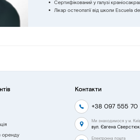
Сертифікований у галузі краніосакра
Лікар остеопатії від школи Escuela d
нтів
Контакти
+38 097 555 70
Ми знаходимося у м. Киї
ція
вул. Євгена Сверстюка
в оренду
Електронна пошта