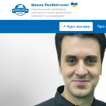
Школа Реабілітолог
Національний провайдер
навчання в галузі реабілітації,
остеопатії та психотерапії
📌 Курс масажу
Про 