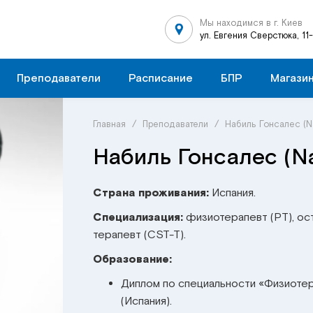
Мы находимся в г. Киев
ул. Евгения Сверстюка, 11
Преподаватели
Расписание
БПР
Магази
Главная
/
Преподаватели
/
Набиль Гонcалес (Na
Набиль Гонcалес (Na
Страна проживания:
Испания.
Специализация:
физиотерапевт (PT), ост
терапевт (CST-T).
Образование:
Диплом по специальности «Физиотер
(Испания).