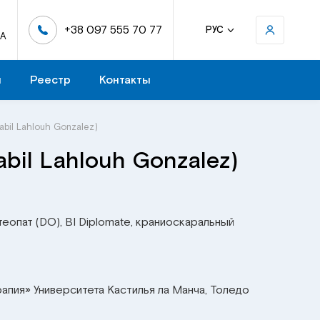
+38 097 555 70 77
РУС
-А
н
Реестр
Контакты
bil Lahlouh Gonzalez)
bil Lahlouh Gonzalez)
еопат (DO), BI Diplomate, краниоскаральный
апия» Университета Кастилья ла Манча, Толедо