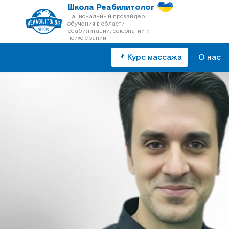
Школа Реабилитолог
Национальный провайдер
обучения в области
реабилитации, остеопатии и
психотерапии
📌 Курс массажа
О нас