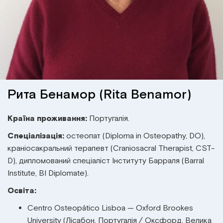
Інститут Апледжера
Прикладна кінезіологія
Інститут Барраля
Кінезіотейпінг
FAQ
Психологія, психотерапія
Масаж
Рита Бенамор (Rita Benamor)
Реабілітація
Країна проживання:
Португалія.
Спеціалізація:
остеопат (Diploma in Osteopathy, DO),
Естетична медицина
краніосакральний терапевт (Craniosacral Therapist, CST-
D), дипломований спеціаліст Інституту Барраля (Barral
Остеопатичні маніпуляції по Барралю
Institute, BI Diplomate).
Освіта:
Centro Osteopático Lisboa — Oxford Brookes
University (Лісабон, Португалія / Оксфорд, Велика