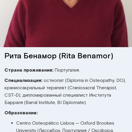
Институт Апледжера
Прикладная кинезиология
Институт Барраля
Кинезиотейпинг
FAQ
Психология, психотерапия
Массаж
Рита Бенамор (Rita Benamor)
Реабилитация
Страна проживания:
Португалия.
Специализация:
остеопат (Diploma in Osteopathy, DO),
Эстетическая медицина
краниосакральный терапевт (Craniosacral Therapist,
CST-D), дипломированный специалист Института
Остеопатические манипуляции по
Барраля (Barral Institute, BI Diplomate).
Барралю
Образование:
Centro Osteopático Lisboa — Oxford Brookes
University (Лиссабон, Португалия / Оксфорд,