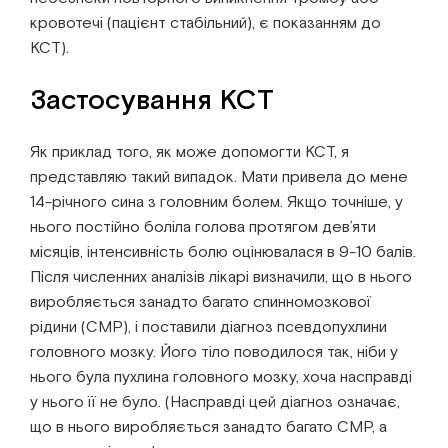
кровотечі (пацієнт стабільний), є показанням до
КСТ).
Застосування КСТ
Як приклад того, як може допомогти КСТ, я
представляю такий випадок. Мати привела до мене
14-річного сина з головним болем. Якщо точніше, у
нього постійно боліла голова протягом дев’яти
місяців, інтенсивність болю оцінювалася в 9-10 балів.
Після численних аналізів лікарі визначили, що в нього
виробляється занадто багато спинномозкової
рідини (СМР), і поставили діагноз псевдопухлини
головного мозку. Його тіло поводилося так, ніби у
нього була пухлина головного мозку, хоча насправді
у нього її не було. (Насправді цей діагноз означає,
що в нього виробляється занадто багато СМР, а