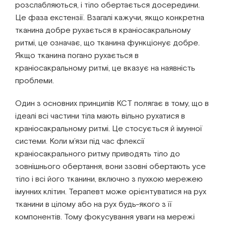
розслабляються, і тіло обертається досередини.
Це фаза екстензії. Взагалі кажучи, якщо конкретна
тканина добре рухається в краніосакральному
ритмі, це означає, що тканина функціонує добре.
Якщо тканина погано рухається в
краніосакральному ритмі, це вказує на наявність
проблеми.
Один з основних принципів КСТ полягає в тому, що в
ідеалі всі частини тіла мають вільно рухатися в
краніосакральному ритмі. Це стосується й імунної
системи. Коли м’язи під час флексії
краніосакрального ритму приводять тіло до
зовнішнього обертання, вони ззовні обертають усе
тіло і всі його тканини, включно з пухкою мережею
імунних клітин. Терапевт може орієнтуватися на рух
тканини в цілому або на рух будь-якого з її
компонентів. Тому фокусування уваги на мережі