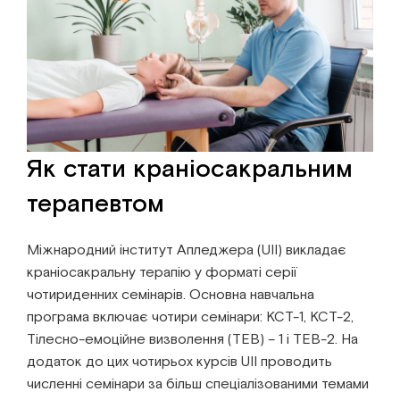
Як стати краніосакральним
терапевтом
Міжнародний інститут Апледжера (UII) викладає
краніосакральну терапію у форматі серії
чотириденних семінарів. Основна навчальна
програма включає чотири семінари: КСТ-1, КСТ-2,
Тілесно-емоційне визволення (ТЕВ) – 1 і ТЕВ-2. На
додаток до цих чотирьох курсів UII проводить
численні семінари за більш спеціалізованими темами