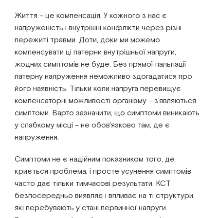
Життя – це компенсація. У кожного з нас є
напруженість і внутрішні конфлікти через різні
пережиті травми. Доти, доки ми можемо
компенсувати ці патерни внутрішньої напруги,
жодних симптомів не буде. Без прямої пальпації
патерну напруження неможливо здогадатися про
його наявність. Тільки коли напруга перевищує
компенсаторні можливості організму – з’являються
симптоми. Варто зазначити, що симптоми виникають
у слабкому місці – не обов’язково там, де є
напруження.
Симптоми не є надійним показником того, де
криється проблема, і просте усунення симптомів
часто дає тільки тимчасові результати. КСТ
безпосередньо виявляє і впливає на ті структури,
які перебувають у стані первинної напруги.