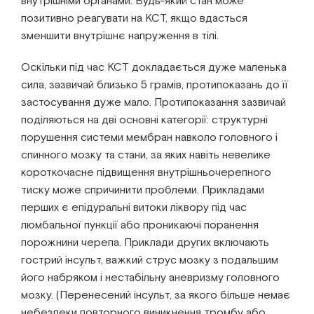
внутрішніми органами. Будь-який стан може
позитивно реагувати на КСТ, якщо вдасться
зменшити внутрішнє напруження в тілі.
Оскільки під час КСТ докладається дуже маленька
сила, зазвичай близько 5 грамів, протипоказань до її
застосування дуже мало. Протипоказання зазвичай
поділяються на дві основні категорії: структурні
порушення системи мембран навколо головного і
спинного мозку та стани, за яких навіть невелике
короткочасне підвищення внутрішньочерепного
тиску може спричинити проблеми. Прикладами
перших є епідуральні витоки ліквору під час
люмбальної пункції або проникаючі поранення
порожнини черепа. Приклади других включають
гострий інсульт, важкий струс мозку з подальшим
його набряком і нестабільну аневризму головного
мозку. (Перенесений інсульт, за якого більше немає
небезпеки повторного виникнення тромбу або