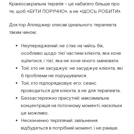
Краніосакральна терапія – це набагато більше про
те, щоб «БУТИ ПОРУЧНО», а не «ЩОСЬ РОБИТИ».
Доктор Апледжер описав ідеального терапевта
таким чином:
Неупереджений: не стає на чийсь бік,
особливо щодо тієї частини клієнта, яка хоче
зцілитися, і тієї, яка не хоче нічого змінювати.
Той, хто не засуджує: не засуджує клієнта, які
б проблеми не порушувалися.
Той, хто підпорядковує его: сеанс
проводиться для клієнта, а не для терапевта.
Беззастережно присутній: максимальна
концентрація на поточному моменті, наскільки
це можливо.
Нескінченно терплячий: звільнення
відбудеться в потрібний момент, і не раніше.