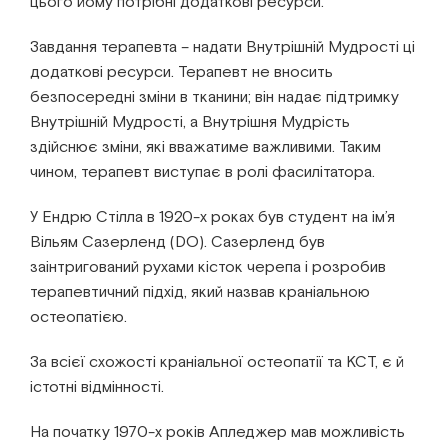
цього йому потрібні додаткові ресурси.
Завдання терапевта – надати Внутрішній Мудрості ці
додаткові ресурси. Терапевт не вносить
безпосередні зміни в тканини; він надає підтримку
Внутрішній Мудрості, а Внутрішня Мудрість
здійснює зміни, які вважатиме важливими. Таким
чином, терапевт виступає в ролі фасилітатора.
У Ендрю Стілла в 1920-х роках був студент на ім’я
Вільям Сазерленд (DO). Сазерленд був
заінтригований рухами кісток черепа і розробив
терапевтичний підхід, який назвав краніальною
остеопатією.
За всієї схожості краніальної остеопатії та КСТ, є й
істотні відмінності.
На початку 1970-х років Апледжер мав можливість