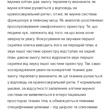
імунних клітин дає змогу терапевту визначити, як
імунні клітини рухаються у відповідь на
краніосакральний ритм і, отже, як імунна система
функціонує в певному місці. Як аналогію розглянемо
прослуховування симфонічного оркестру. Те, що
людина чує, залежить від того, на що вона хоче
звернути увагу. Фокусування на звучанні першої
скрипки злегка виводить його на передній план, а
звук іншої частини оркестру відступає на задній
план, даючи змогу легко відрізнити звук першої
скрипки від звуку іншої частини оркестру. Так само
зосередження уваги на конкретній тканині дає
змогу терапевту визначити, як ця тканина рухається
у відповідь на краніосакральний ритм. У нормальних
умовах, за відсутності запалення, клітини імунної
системи не виявляються в інтерстиціальних
просторах тканин тіла, а обмежуються певними
специфічними шляхами – під шкірою та слизовими