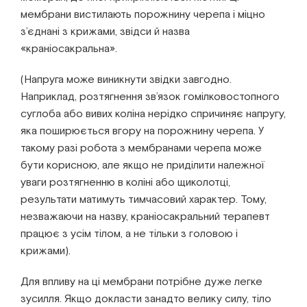
мембрани вистилають порожнину черепа і міцно
з’єднані з крижами, звідси й назва
«краніосакральна».
(Напруга може виникнути звідки завгодно.
Наприклад, розтягнення зв’язок гомілковостопного
суглоба або вивих коліна нерідко спричиняє напругу,
яка поширюється вгору на порожнину черепа. У
такому разі робота з мембранами черепа може
бути корисною, але якщо не приділити належної
уваги розтягненню в коліні або щиколотці,
результати матимуть тимчасовий характер. Тому,
незважаючи на назву, краніосакральний терапевт
працює з усім тілом, а не тільки з головою і
крижами).
Для впливу на ці мембрани потрібне дуже легке
зусилля. Якщо докласти занадто велику силу, тіло