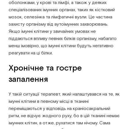
оболонками, у крові та лімфі, а також у деяких
спеціалізованих імунних органах, таких як кістковий
мозок, селезінка та лімфатичні вузли. Це частина
захисту організму від аутоімунних захворювань.
Якщо імунні клітини у звичайних умовах не
піддаються впливу певних білків організму, набагато
менш імовірно, що імунні клітини будуть негативно
реагувати на ці білки.
Хронічне та гостре
запалення
У такій ситуації терапевт, який налаштувався на те, як
імунні клітини в певному місці в тканині
переміщаються у відповідь на краніосакральний
ритм, не відчує жодного руху, бо в цій тканині немає
імунних клітин, а отже, рухатися там нічому. Сама