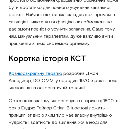
простого ослаблення фасціальних обмежень може
бути достатньо для повного усунення запальної
реакції. Найчастіше, однак, складається проміжна
ситуація і лише зняття фасціальних обмежень не
дає змоги повністю усунути запалення. Саме тому
нам, мануальним терапевтам, дуже важливо вміти
працювати з цією системою організму.
Коротка історія КСТ
Краніосакральну терапію
розробив Джон
Апледжер, DО, ОММ, у середині 1970-х років, вона
заснована на остеопатичній традиції.
Остеопатію як таку запропонував наприкінці 1800-х
років Ендрю Тейлор Стілл. В її основі лежить
принцип, згідно з яким тіло має власну внутрішню
мудрість і здатність до зцілення, хоча іноді для