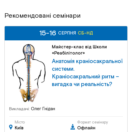
Рекомендовані семінари
15-16
СЕРПНЯ
СБ-НД
Майстер-клас від Школи
«Реабілітолог»
Анатомія краніосакральної
системи.
Краніосакральний ритм –
вигадка чи реальність?
Олег Гнідан
Викладачі:
Місто
Формат семінару
Київ
Офлайн