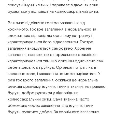
присутні імунні клітини, і терапевт відчує, як вони
рухаються у відповідь на краніосакральний ритм.
Важливо відрізняти гостре запалення від
хронічного. Гостре запалення є нормальною та
адекватною відповіддю організму на травму і
характеризується його відновленням. Гостре
запалення вирішується самостійно. Хронічне
запалення, навпаки, не є нормальною реакцією і
характеризується тим, що організм одночасно сам
себе відновлює і руйнує. Організм потрапляє в
замкнене коло, і запалення не може вирішитися. У
разі гострого запалення, оскільки це нормальна
реакція організму, імунні клітини в тканині, як правило,
будуть добре рухатися у відповідь на
краніосакральний ритм. Сама тканина часто
обмежена через запалення, але імунні клітини
будуть рухатися добре. За хронічного запалення