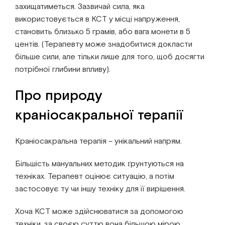
захищатиметься. Зазвичай сила, яка
використовується в КСТ у місці напруження,
становить близько 5 грамів, або вага монети в 5
центів. (Терапевту може знадобитися докласти
більше сили, але тільки лише для того, щоб досягти
потрібної глибини впливу).
Про природу
краніосакральної терапії
Краніосакральна терапія – унікальний напрям.
Більшість мануальних методик ґрунтуються на
техніках. Терапевт оцінює ситуацію, а потім
застосовує ту чи іншу техніку для її вирішення.
Хоча КСТ може здійснюватися за допомогою
техніки, за своєю суттю вона більшою мірою