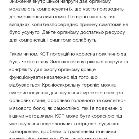
Зниження внутрішньої напруги дає організму
можливість компенсувати їх, що часто призводить
до зменшення симптомів. Це вірно навіть у тих
випадках, коли безпосередню причину симптомів не
було усунуто. Дайте організму достатньо ресурсу
для компенсації, і симптоми ослабнуть.
Таким чином, КСТ потенційно корисна практично за
будь-якого стану. Зменшення внутрішньої напруги та
конфлікту дає змогу організму краще
функціонувати незалежно від того, що
відбувається. Краніосакральну терапію можна
використовувати для лікування широкого спектра
больових станів, особливо головного та скелетно-
м’язового болю, як самостійно, так і в поєднанні з
іншими методиками. КСТ може бути корисною під
час лікування неврологічних і серцево-судинних
захворювань, проблем із травленням та іншими