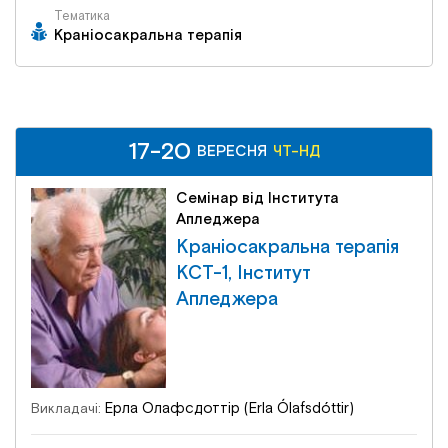
Тематика
Краніосакральна терапія
17-20
ВЕРЕСНЯ
ЧТ-НД
Семінар від Інститута
Апледжера
Краніосакральна терапія
КСТ-1, Інститут
Апледжера
Ерла Олафсдоттір (Erla Ólafsdóttir)
Викладачі: