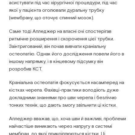
асистувати під час хірургічної процедури, під час
якої у пацієнта оголювали дуральну трубку
(мембрану, що оточує спинний мозок).
Саме тоді Апледжер на власні очі спостерігав
ритмічне розширення і скорочення цієї трубки.
Заінтригований, він почав вивчати краніальну
остеопатію. Однак його дослідження повели його в
іншому напрямку, і в кінцевому підсумку він
розробив КСТ.
Краніальна остеопатія фокусується насамперед на
кістках черепа. Фахівці-практики володіють дуже
докладними знаннями про шви черепа і безліччю
тонких технік, що дають змогу звільнити ці кістки.
Апледжер вважав, що, хоча шви й важливі, проблеми
найчастіше виникають через напругу в системі
мембран, до якої прикріплюються кістки. Ці