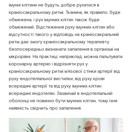
імунні клітини не будуть добре рухатися в
краніосакральному ритмі. Тканина, як правило, буде
обмежена, і рух імунних клітин також буде
обмежений. Відстеження руху імунних клітин або
відсутності такого у відповідь на краніосакральний
ритм дає змогу краніосакральному терапевту
безпосередньо визначати запалення в організмі на
мікрорівні. На практиці, наприклад, можна пальпувати
коронарну артерію і відрізняти рух у
краніосакральному ритмі м’язової стінки артерії від
руху ендотеліальної вистилки, від руху крові
всередині артерії та від руху імунних клітин
всередині ендотелію. Зазвичай в ендотеліальній
оболонці не повинно бути імунних клітин, тому їхня
наявність свідчить про запалення.