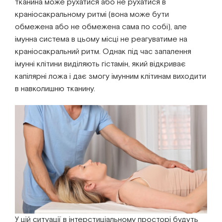
тканина може рухатися або не рухатися в
краніосакральному ритмі (вона може бути
обмежена або не обмежена сама по собі), але
імунна система в цьому місці не реагуватиме на
краніосакральний ритм. Однак під час запалення
імунні клітини виділяють гістамін, який відкриває
капілярні ложа і дає змогу імунним клітинам виходити
в навколишню тканину.
У цій ситуації в інтерстиціальному просторі будуть