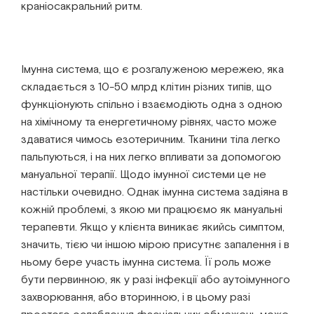
краніосакральний ритм.
Імунна система, що є розгалуженою мережею, яка
складається з 10-50 млрд клітин різних типів, що
функціонують спільно і взаємодіють одна з одною
на хімічному та енергетичному рівнях, часто може
здаватися чимось езотеричним. Тканини тіла легко
пальпуються, і на них легко впливати за допомогою
мануальної терапії. Щодо імунної системи це не
настільки очевидно. Однак імунна система задіяна в
кожній проблемі, з якою ми працюємо як мануальні
терапевти. Якщо у клієнта виникає якийсь симптом,
значить, тією чи іншою мірою присутнє запалення і в
ньому бере участь імунна система. Її роль може
бути первинною, як у разі інфекції або аутоімунного
захворювання, або вторинною, і в цьому разі