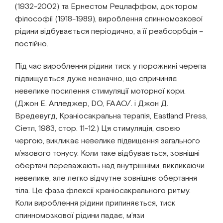
(1932-2002) та Ернестом Рецлаффом, доктором
філософії (1918-1989), вироблення спинномозкової
рідини відбувається періодично, а її реабсорбція –
постійно.
Під час вироблення рідини тиск у порожнині черепа
підвищується дуже незначно, що спричиняє
невелике посилення стимуляції моторної кори.
(Джон Е. Апледжер, DO, FAAO/. і Джон Д.
Вредевугд, Краніосакральна терапія, Eastland Press,
Сіетл, 1983, стор. 11-12.) Ця стимуляція, своєю
чергою, викликає невелике підвищення загального
м’язового тонусу. Коли таке відбувається, зовнішні
обертачі переважають над внутрішніми, викликаючи
невелике, але легко відчутне зовнішнє обертання
тіла. Це фаза флексії краніосакрального ритму.
Коли вироблення рідини припиняється, тиск
спинномозкової рідини падає, м’язи