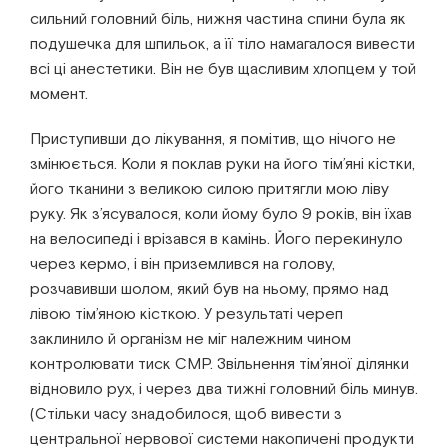
сильний головний біль, нижня частина спини була як
подушечка для шпильок, а її тіло намагалося вивести
всі ці анестетики. Він не був щасливим хлопцем у той
момент.
Приступивши до лікування, я помітив, що нічого не
змінюється. Коли я поклав руки на його тім’яні кістки,
його тканини з великою силою притягли мою ліву
руку. Як з’ясувалося, коли йому було 9 років, він їхав
на велосипеді і врізався в камінь. Його перекинуло
через кермо, і він приземлився на голову,
розчавивши шолом, який був на ньому, прямо над
лівою тім’яною кісткою. У результаті череп
заклинило й організм не міг належним чином
контролювати тиск СМР. Звільнення тім’яної ділянки
відновило рух, і через два тижні головний біль минув.
(Стільки часу знадобилося, щоб вивести з
центральної нервової системи накопичені продукти