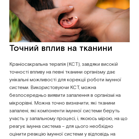
Інститут Апледжера
Прикладна кінезіологія
Інститут Барраля
Кінезіотейпінг
FAQ
Психологія, психотерапія
Точний вплив на тканини
Масаж
Краніосакральна терапія (КСТ), завдяки високій
точності впливу на певні тканини організму дає
Реабілітація
унікальні можливості для корекції роботи імунної
системи. Використовуючи КСТ, можна
Естетична медицина
безпосередньо виявити запалення в організмі на
мікрорівні. Можна точно визначити, які тканини
Остеопатичні маніпуляції по Барралю
запалені, які компоненти імунної системи беруть
участь у запальному процесі, і, якоюсь мірою, на що
реагує імунна система – для цього необхідно
оцінити реакцію імунної системи у відповідь на