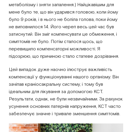
метаболізму і зняти запалення.) Найцікавішим для
мене було те, що він ударився головою, коли йому
було 9 років, і в нього не боліла голова, поки йому
не виповнилося 14. Його череп весь цей час був
затиснутий. Він зміг компенсувати це обмеження, і
симптомів не було. Потім сталося щось, що
перевищило компенсаторні можливості. Я
підозрюю, що причиною стало статеве дозрівання.
Цей випадок дуже наочно ілюструє важливість
компенсації у функціонуванні нашого організму. Він
зачіпав краніосакральну систему, і тому був
ідеальним для лікування за допомогою КСТ.
Результати, однак, не були незвичайними. За рахунок
усунення основних патернів напруження, КСТ часто
забезпечує значне і тривале зменшення симптомів.