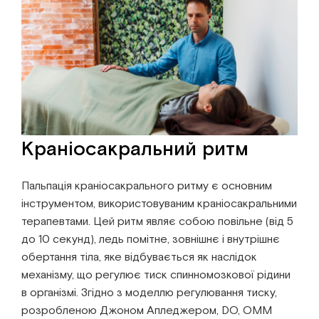
Краніосакральний ритм
Пальпація краніосакрального ритму є основним
інструментом, використовуваним краніосакральними
терапевтами. Цей ритм являє собою повільне (від 5
до 10 секунд), ледь помітне, зовнішнє і внутрішнє
обертання тіла, яке відбувається як наслідок
механізму, що регулює тиск спинномозкової рідини
в організмі. Згідно з моделлю регулювання тиску,
розробленою Джоном Апледжером, DО, ОММ