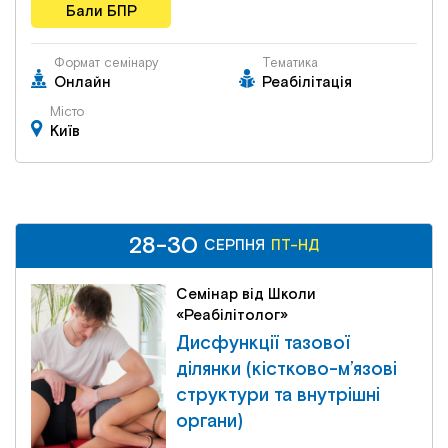
Бали БПР
Формат семінару
Тематика
Онлайн
Реабілітація
Місто
Київ
28-30
28-30
ПТ-НД
СЕРПНЯ
СЕРПНЯ
ПТ-НД
Семінар від Школи
«Реабілітолог»
Дисфункції тазової
ділянки (кістково-м’язові
структури та внутрішні
органи)