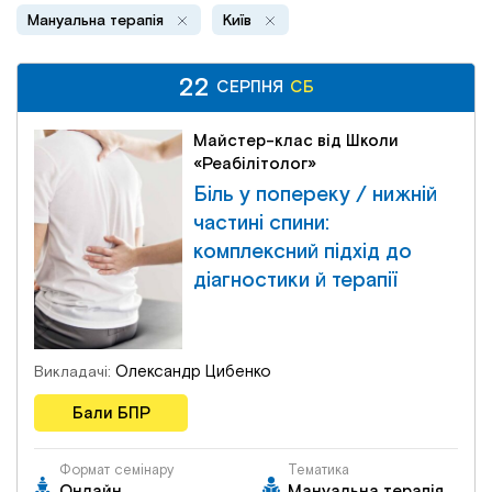
Інститут Апледжера
Прикладна кінезіологія
Мануальна терапія
Київ
Інститут Барраля
Кінезіотейпінг
22
22
СБ
СЕРПНЯ
СЕРПНЯ
СБ
FAQ
Психологія, психотерапія
Майстер-клас від Школи
«Реабілітолог»
Біль у попереку / нижній
Масаж
частині спини:
комплексний підхід до
Реабілітація
діагностики й терапії
Естетична медицина
Олександр Цибенко
Викладачі:
Остеопатичні маніпуляції по Барралю
Бали БПР
Формат семінару
Тематика
Онлайн
Мануальна терапія