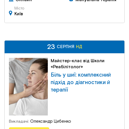
Місто
Київ
23
23
НД
СЕРПНЯ
СЕРПНЯ
НД
Майстер-клас від Школи
«Реабілітолог»
Біль у шиї: комплексний
підхід до діагностики й
терапії
Олександр Цибенко
Викладачі: