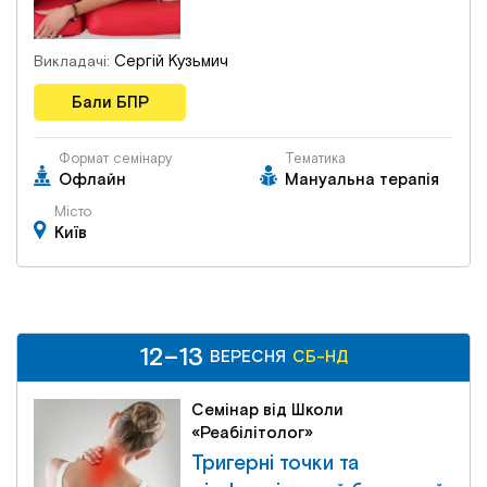
Сергій Кузьмич
Викладачі:
Бали БПР
Формат семінару
Тематика
Офлайн
Мануальна терапія
Місто
Київ
12–13
12–13
СБ-НД
ВЕРЕСНЯ
ВЕРЕСНЯ
СБ-НД
Семінар від Школи
«Реабілітолог»
Тригерні точки та