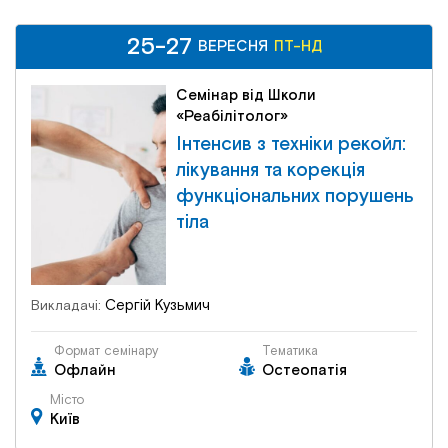
25-27
25-27
ПТ-НД
ВЕРЕСНЯ
ВЕРЕСНЯ
ПТ-НД
Семінар від Школи
«Реабілітолог»
Інтенсив з техніки рекойл:
лікування та корекція
функціональних порушень
тіла
Сергій Кузьмич
Викладачі:
Формат семінару
Тематика
Офлайн
Остеопатія
Місто
Київ