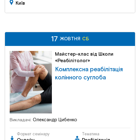
Київ
17
17
СБ
ЖОВТНЯ
ЖОВТНЯ
СБ
Майстер-клас від Школи
«Реабілітолог»
Комплексна реабілітація
колінного суглоба
Олександр Цибенко
Викладачі:
Формат семінару
Тематика