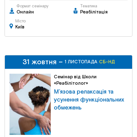
Формат семінару
Тематика
Онлайн
Реабілітація
Місто
Київ
31 жовтня –
31 жовтня –
СБ-НД
1 ЛИСТОПАДА
1 ЛИСТОПАДА
СБ-НД
Семінар від Школи
«Реабілітолог»
М’язова релаксація та
усунення функціональних
обмежень