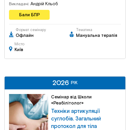
Андрій Кльоб
Викладачі:
Бали БПР
Формат семінару
Тематика
Офлайн
Мануальна терапія
Місто
Київ
2026
2026
РІК
РІК
Семінар від Школи
«Реабілітолог»
Техніки артикуляції
суглобів. Загальний
протокол для тіла