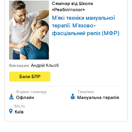
Семінар від Школи
«Реабілітолог»
М’які техніки мануальної
терапії. М’язово-
фасціальний реліз (МФР)
Андрій Кльоб
Викладачі:
Бали БПР
Формат семінару
Тематика
Офлайн
Мануальна терапія
Місто
Київ