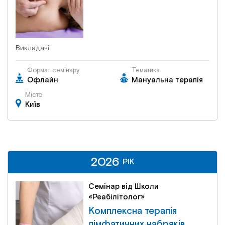
Викладачі:
Формат семінару
Тематика
Офлайн
Мануальна терапія
Місто
Київ
2026
2026
РІК
РІК
Семінар від Школи
«Реабілітолог»
Комплексна терапія
лімфатичних набряків.