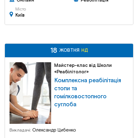
Онлайн
Реабілітація
Місто
Київ
18
18
НД
ЖОВТНЯ
ЖОВТНЯ
НД
Майстер-клас від Школи
«Реабілітолог»
Комплексна реабілітація
стопи та
гомілковостопного
суглоба
Олександр Цибенко
Викладачі: