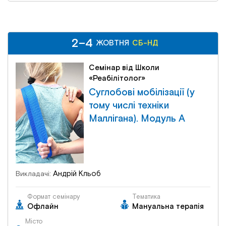
2–4
2–4
СБ-НД
ЖОВТНЯ
ЖОВТНЯ
СБ-НД
Семінар від Школи
«Реабілітолог»
Суглобові мобілізації (у
тому числі техніки
Маллігана). Модуль А
Андрій Кльоб
Викладачі:
Формат семінару
Тематика
Офлайн
Мануальна терапія
Місто