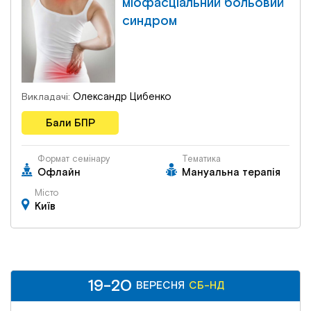
міофасціальний больовий
синдром
Олександр Цибенко
Викладачі:
Бали БПР
Формат семінару
Тематика
Офлайн
Мануальна терапія
Місто
Київ
19-20
19-20
СБ-НД
ВЕРЕСНЯ
ВЕРЕСНЯ
СБ-НД