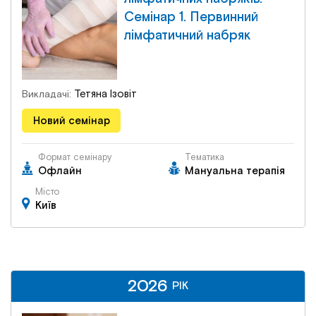
Семінар 1. Первинний
лімфатичний набряк
Тетяна Ізовіт
Викладачі:
Новий семінар
Формат семінару
Тематика
Офлайн
Мануальна терапія
Місто
Київ
2026
2026
РІК
РІК