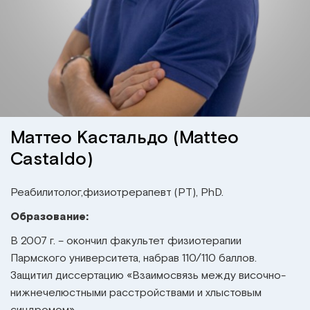
Институт Апледжера
Прикладная кинезиология
Институт Барраля
Кинезиотейпинг
FAQ
Психология, психотерапия
Массаж
Маттео Кастальдо (Matteo
Castaldo)
Реабилитация
Реабилитолог,физиотрерапевт (PT), PhD.
Эстетическая медицина
Образование:
Остеопатические манипуляции по
В 2007 г. – окончил факультет физиотерапии
Барралю
Пармского университета, набрав 110/110 баллов.
Защитил диссертацию «Взаимосвязь между височно-
нижнечелюстными расстройствами и хлыстовым