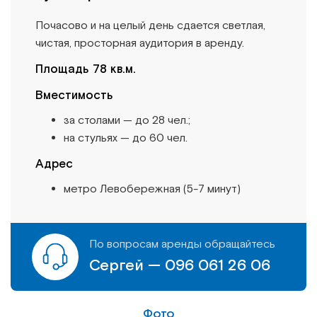
Институт Апледжера
Прикладная кинезиология
Почасово и на целый день сдается светлая,
чистая, просторная аудитория в аренду.
Институт Барраля
Кинезиотейпинг
Площадь 78 кв.м.
FAQ
Психология, психотерапия
Вместимость
за столами — до 28 чел.;
Массаж
на стульях — до 60 чел.
Адрес
Реабилитация
метро Левобережная (5-7 минут)
Эстетическая медицина
Остеопатические манипуляции по
По вопросам аренды обращайтесь
Барралю
Сергей —
096 061 26 06
Фото