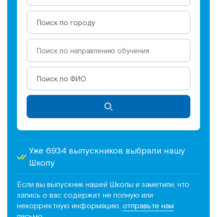
Институт Апледжера
Прикладная кинезиология
Поиск по городу
Институт Барраля
Кинезиотейпинг
FAQ
Психология, психотерапия
Поиск по ФИО
Массаж
Реабилитация
Эстетическая медицина
Уже 6934 выпускников выбрали нашу
Школу
Остеопатические манипуляции по
Барралю
Если вы выпускник нашей Школы и заметили, что
запись о вас содержит не полную или
некорректную информацию,
отправьте нам
письмо
.