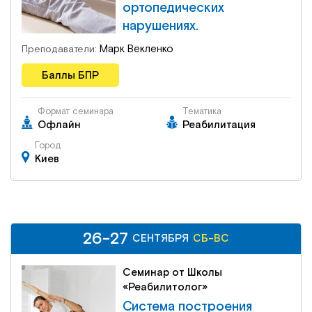
ортопедических
нарушениях.
Марк Векленко
Преподаватели:
Баллы БПР
Формат семинара
Тематика
Офлайн
Реабилитация
Город
Киев
26-27
26-27
СБ-ВС
СЕНТЯБРЯ
СЕНТЯБРЯ
СБ-ВС
Семинар от Школы
«Реабилитолог»
Система построения