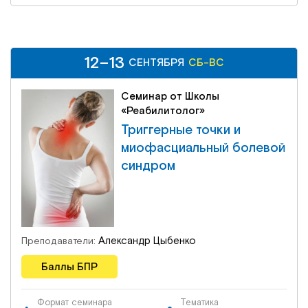
12–13
12–13
СБ-ВС
СЕНТЯБРЯ
СЕНТЯБРЯ
СБ-ВС
Семинар от Школы
«Реабилитолог»
Триггерные точки и
миофасциальный болевой
синдром
Александр Цыбенко
Преподаватели:
Баллы БПР
Формат семинара
Тематика