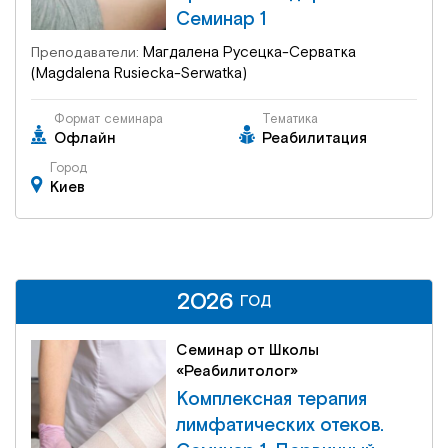
Семинар 1
Магдалена Русецка-Серватка
Преподаватели:
(Magdalena Rusiecka-Serwatka)
Формат семинара
Тематика
Офлайн
Реабилитация
Город
Киев
2026
2026
ГОД
ГОД
Семинар от Школы
«Реабилитолог»
Комплексная терапия
лимфатических отеков.