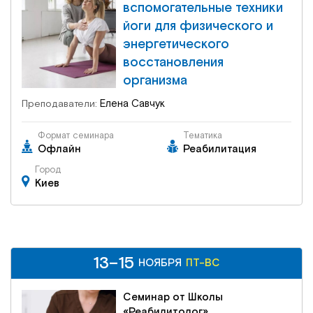
вспомогательные техники
йоги для физического и
энергетического
восстановления
организма
Елена Савчук
Преподаватели:
Формат семинара
Тематика
Офлайн
Реабилитация
Город
Киев
13–15
13–15
ПТ-ВС
НОЯБРЯ
НОЯБРЯ
ПТ-ВС
Семинар от Школы
«Реабилитолог»