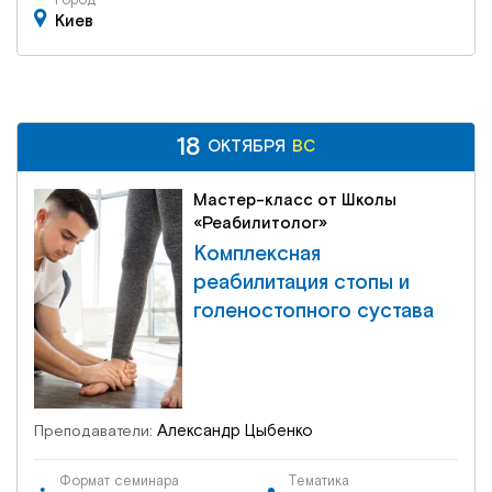
Город
Киев
18
18
ВС
ОКТЯБРЯ
ОКТЯБРЯ
ВС
Мастер-класс от Школы
«Реабилитолог»
Комплексная
реабилитация стопы и
голеностопного сустава
Александр Цыбенко
Преподаватели:
Формат семинара
Тематика