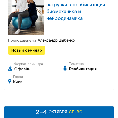
нагрузки в реабилитации:
биомеханика и
нейродинамика
Александр Цыбенко
Преподаватели:
Новый семинар
Формат семинара
Тематика
Офлайн
Реабилитация
Город
Киев
2–4
2–4
СБ-ВС
ОКТЯБРЯ
ОКТЯБРЯ
СБ-ВС