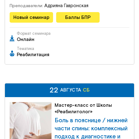
Адрияна Гавронская
Преподаватели:
Новый семинар
Баллы БПР
Формат семинара
Онлайн
Тематика
Реабилитация
22
22
СБ
АВГУСТА
АВГУСТА
СБ
Мастер-класс от Школы
«Реабилитолог»
Боль в пояснице / нижней
части спины: комплексный
подход к диагностике и