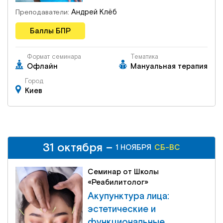
Андрей Клёб
Преподаватели:
Баллы БПР
Формат семинара
Тематика
Офлайн
Мануальная терапия
Город
Киев
31 октября –
31 октября –
СБ-ВС
1 НОЯБРЯ
1 НОЯБРЯ
СБ-ВС
Семинар от Школы
«Реабилитолог»
Акупунктура лица:
эстетические и
функциональные