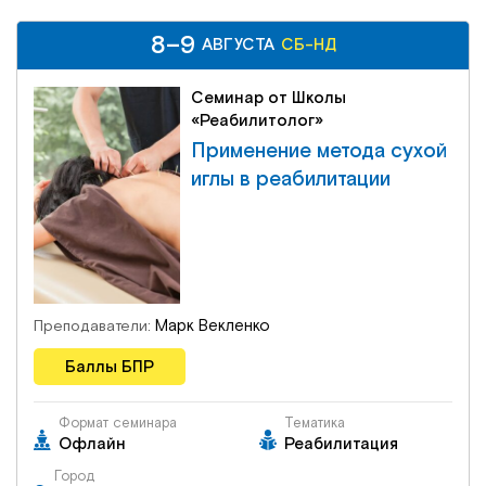
Институт Апледжера
Прикладная кинезиология
8–9
8–9
СБ-НД
АВГУСТА
АВГУСТА
СБ-НД
Институт Барраля
Кинезиотейпинг
Семинар от Школы
«Реабилитолог»
FAQ
Психология, психотерапия
Применение метода сухой
иглы в реабилитации
Массаж
Реабилитация
Эстетическая медицина
Марк Векленко
Преподаватели:
Баллы БПР
Остеопатические манипуляции по
Барралю
Формат семинара
Тематика
Офлайн
Реабилитация
Город