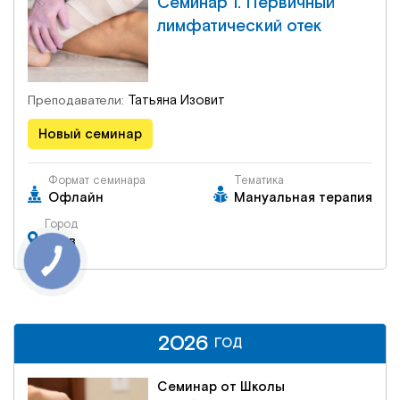
Семинар 1. Первичный
лимфатический отек
Татьяна Изовит
Преподаватели:
Новый семинар
Формат семинара
Тематика
Офлайн
Мануальная терапия
Город
Киев
2026
2026
ГОД
ГОД
Семинар от Школы