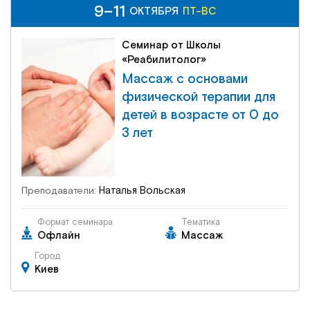
9–11
9–11
ПТ-ВС
ОКТЯБРЯ
ОКТЯБРЯ
ПТ-ВС
Семинар от Школы
«Реабилитолог»
Массаж с основами
физической терапии для
детей в возрасте от 0 до
3 лет
Наталья Вольская
Преподаватели:
Формат семинара
Тематика
Офлайн
Массаж
Город
Киев