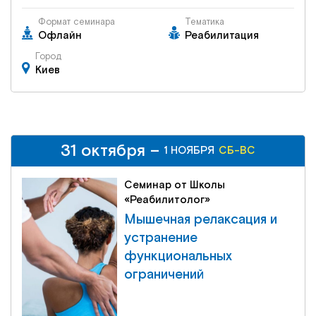
Формат семинара
Тематика
Офлайн
Реабилитация
Город
Киев
31 октября –
31 октября –
СБ-ВС
1 НОЯБРЯ
1 НОЯБРЯ
СБ-ВС
Семинар от Школы
«Реабилитолог»
Мышечная релаксация и
устранение
функциональных
ограничений