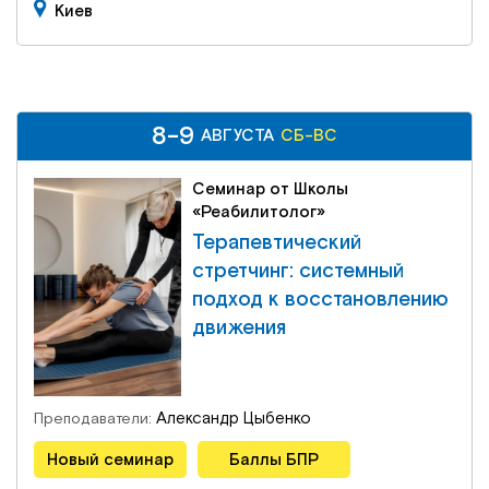
Киев
8-9
8-9
СБ-ВС
АВГУСТА
АВГУСТА
СБ-ВС
Семинар от Школы
«Реабилитолог»
Терапевтический
стретчинг: системный
подход к восстановлению
движения
Александр Цыбенко
Преподаватели:
Новый семинар
Баллы БПР