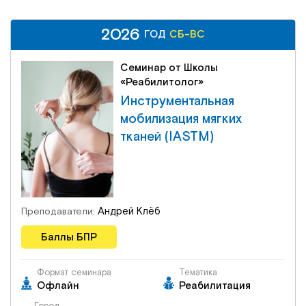
2026
2026
СБ-ВС
ГОД
СБ-ВС
ГОД
Семинар от Школы
«Реабилитолог»
Инструментальная
мобилизация мягких
тканей (IASTM)
Андрей Клёб
Преподаватели:
Баллы БПР
Формат семинара
Тематика
Офлайн
Реабилитация