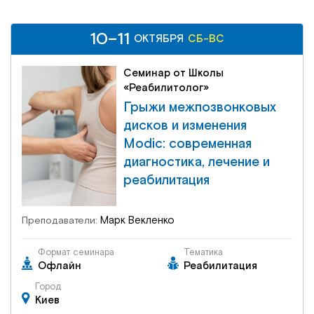
10–11
10–11
СБ-ВС
ОКТЯБРЯ
ОКТЯБРЯ
СБ-ВС
Семинар от Школы
«Реабилитолог»
Грыжи межпозвонковых
дисков и изменения
Modic: современная
диагностика, лечение и
реабилитация
Марк Векленко
Преподаватели:
Формат семинара
Тематика
Офлайн
Реабилитация
Город
Киев