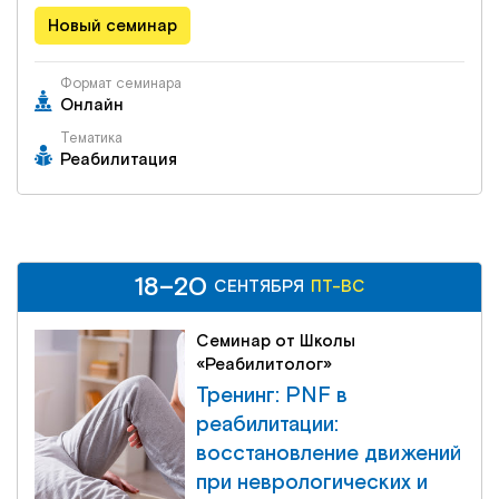
Новый семинар
Формат семинара
Онлайн
Тематика
Реабилитация
18–20
18–20
ПТ-ВС
СЕНТЯБРЯ
СЕНТЯБРЯ
ПТ-ВС
Семинар от Школы
«Реабилитолог»
Тренинг: PNF в
реабилитации:
восстановление движений
при неврологических и