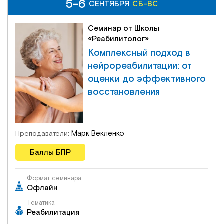
5-6
5-6
СБ-ВС
СЕНТЯБРЯ
СЕНТЯБРЯ
СБ-ВС
Семинар от Школы
«Реабилитолог»
Комплексный подход в
нейрореабилитации: от
оценки до эффективного
восстановления
Марк Векленко
Преподаватели:
Баллы БПР
Формат семинара
Офлайн
Тематика
Реабилитация