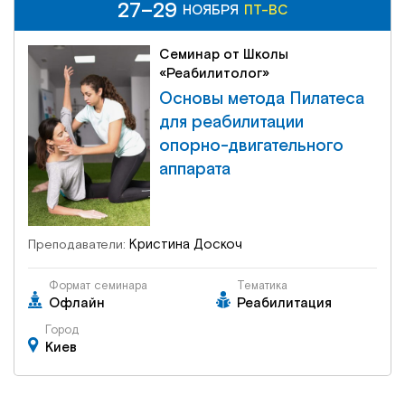
27–29
27–29
ПТ-ВС
НОЯБРЯ
НОЯБРЯ
ПТ-ВС
Семинар от Школы
«Реабилитолог»
Основы метода Пилатеса
для реабилитации
опорно-двигательного
аппарата
Кристина Доскоч
Преподаватели:
Формат семинара
Тематика
Офлайн
Реабилитация
Город
Киев