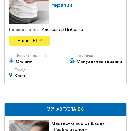
терапии
Александр Цыбенко
Преподаватели:
Баллы БПР
Формат семинара
Тематика
Онлайн
Мануальная терапия
Город
Киев
23
23
ВС
АВГУСТА
АВГУСТА
ВС
Мастер-класс от Школы
«Реабилитолог»