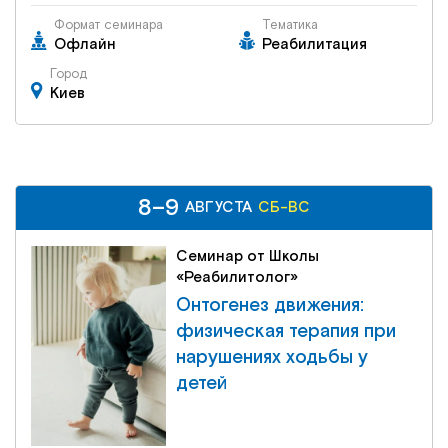
Формат семинара
Тематика
Офлайн
Реабилитация
Город
Киев
8–9
8–9
СБ-ВС
АВГУСТА
АВГУСТА
СБ-ВС
Семинар от Школы
«Реабилитолог»
Онтогенез движения:
физическая терапия при
нарушениях ходьбы у
детей