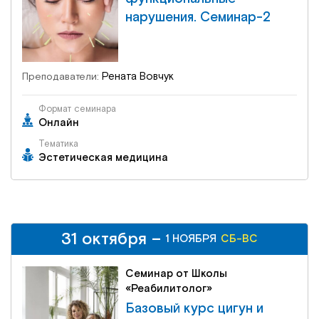
нарушения. Семинар-2
Рената Вовчук
Преподаватели:
Формат семинара
Онлайн
Тематика
Эстетическая медицина
31 октября –
31 октября –
СБ-ВС
1 НОЯБРЯ
1 НОЯБРЯ
СБ-ВС
Семинар от Школы
«Реабилитолог»
Базовый курс цигун и