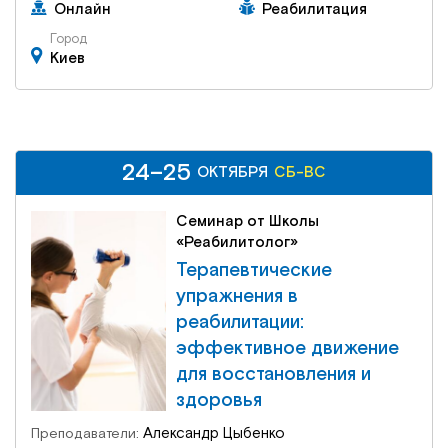
Онлайн
Реабилитация
Город
Киев
24–25
24–25
СБ-ВС
ОКТЯБРЯ
ОКТЯБРЯ
СБ-ВС
Семинар от Школы
«Реабилитолог»
Терапевтические
упражнения в
реабилитации:
эффективное движение
для восстановления и
здоровья
Александр Цыбенко
Преподаватели: