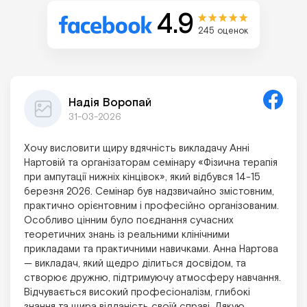
4.9
245 оценок
Надія Воропай
31-03-2026
Хочу висловити щиру вдячність викладачу Анні
Нартовій та організаторам семінару «Фізична терапія
при ампутації нижніх кінцівок», який відбувся 14-15
березня 2026. Семінар був надзвичайно змістовним,
практично орієнтовним і професійно організованим.
Особливо цінним було поєднання сучасних
теоретичних знань із реальними клінічними
прикладами та практичними навичками. Анна Нартова
— викладач, який щедро ділиться досвідом, та
створює дружню, підтримуючу атмосферу навчання.
Відчувається високий професіоналізм, глибокі
знання та щира відданість своїй справі. Дякую