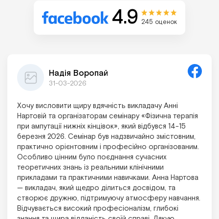
4.9
245 оценок
Надія Воропай
31-03-2026
Хочу висловити щиру вдячність викладачу Анні
Нартовій та організаторам семінару «Фізична терапія
при ампутації нижніх кінцівок», який відбувся 14-15
березня 2026. Семінар був надзвичайно змістовним,
практично орієнтовним і професійно організованим.
Особливо цінним було поєднання сучасних
теоретичних знань із реальними клінічними
прикладами та практичними навичками. Анна Нартова
— викладач, який щедро ділиться досвідом, та
створює дружню, підтримуючу атмосферу навчання.
Відчувається високий професіоналізм, глибокі
знання та щира відданість своїй справі. Дякую