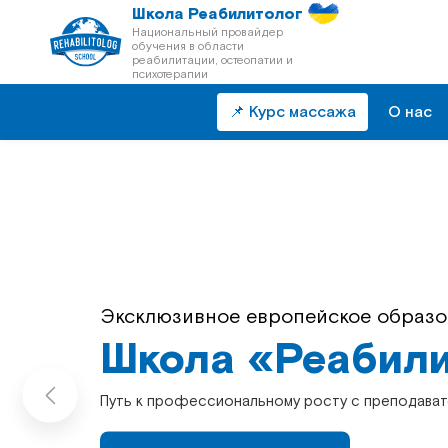
Школа Реабилитолог
Национальный провайдер
обучения в области
реабилитации, остеопатии и
психотерапии
📌 Курс массажа
О нас
Непрерывное последипломное обр
Эксклюзивное европейское образо
Школа «Реабили
Школа «Реабили
Путь к профессиональному росту с преподават
Путь к профессиональному росту с преподават