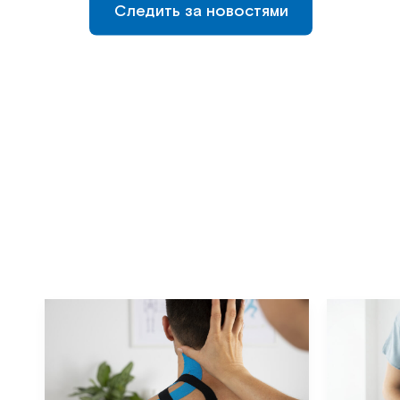
Следить за новостями
Следить за новостями