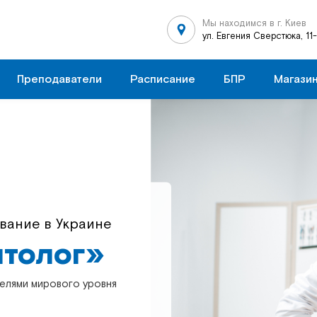
Мы находимся в г. Киев
ул. Евгения Сверстюка, 11
Преподаватели
Расписание
БПР
Магази
азование в Украине
вание в Украине
толог»
толог»
елями мирового уровня
елями мирового уровня