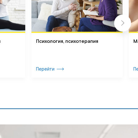
я
Психология, психотерапия
М
Перейти
П