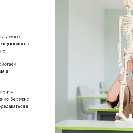
ступного,
го уровня
по
не.
помогаем
ия и
 почти
одимо бережно
ередаваться в