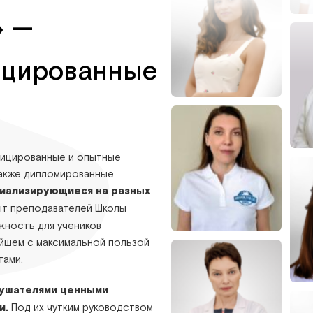
» —
ицированные
фицированные и опытные
также дипломированные
иализирующиеся на разных
ыт преподавателей Школы
жность для учеников
ейшем с максимальной пользой
тами.
лушателями ценными
и.
Под их чутким руководством