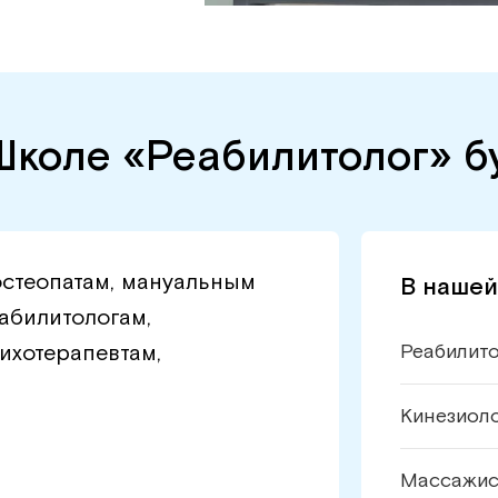
Школе «Реабилитолог» бу
стеопатам, мануальным
В нашей
еабилитологам,
ихотерапевтам,
Реабилит
Кинезиол
Массажи