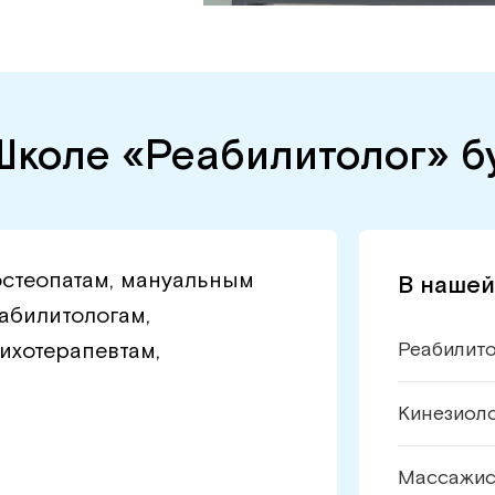
Школе «Реабилитолог» бу
стеопатам, мануальным
В нашей
еабилитологам,
ихотерапевтам,
Реабилит
Кинезиол
Массажи