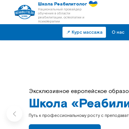
Школа Реабилитолог
Национальный провайдер
обучения в области
реабилитации, остеопатии и
психотерапии
📌 Курс массажа
О нас
Непрерывное последипломное обр
Эксклюзивное европейское образо
Школа «Реабили
Школа «Реабили
Путь к профессиональному росту с преподават
Путь к профессиональному росту с преподават