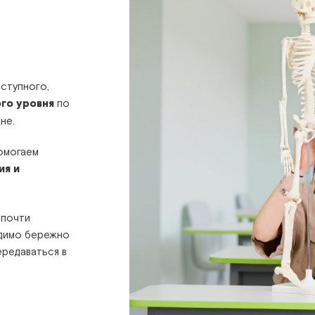
ступного,
го уровня
по
не.
помогаем
ия и
 почти
одимо бережно
ередаваться в