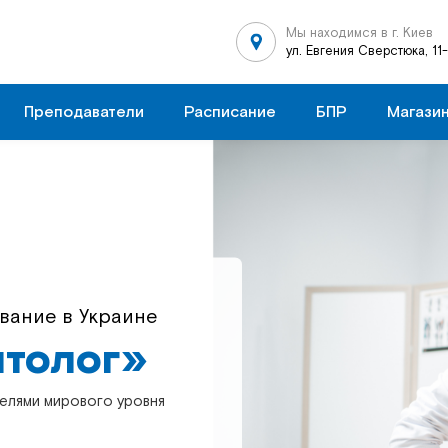
Мы находимся в г. Киев
ул. Евгения Сверстюка, 11
Преподаватели
Расписание
БПР
Магази
азование в Украине
вание в Украине
толог»
толог»
елями мирового уровня
елями мирового уровня