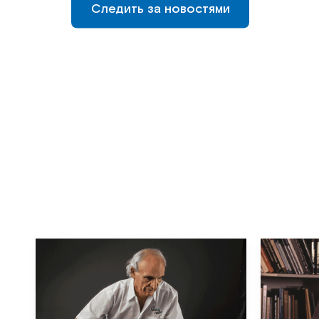
Следить за новостями
Следить за новостями