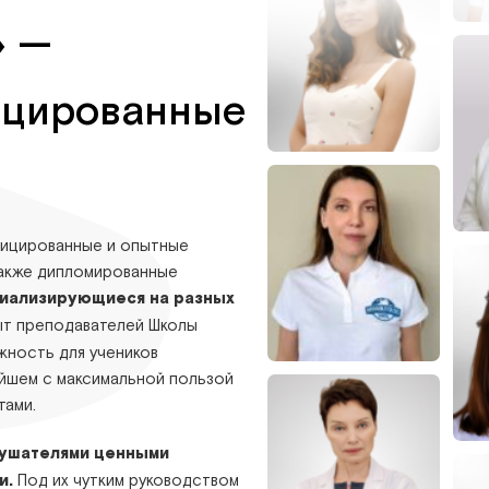
» —
ицированные
фицированные и опытные
также дипломированные
иализирующиеся на разных
ыт преподавателей Школы
жность для учеников
ейшем с максимальной пользой
тами.
лушателями ценными
и.
Под их чутким руководством