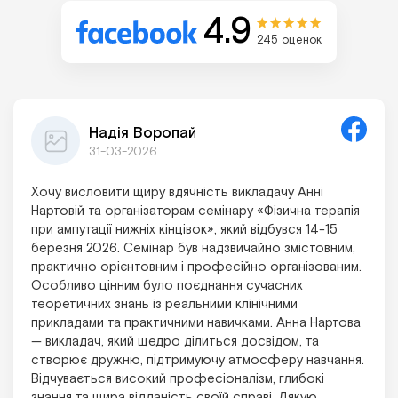
4.9
245 оценок
Надія Воропай
31-03-2026
Хочу висловити щиру вдячність викладачу Анні
Нартовій та організаторам семінару «Фізична терапія
при ампутації нижніх кінцівок», який відбувся 14-15
березня 2026. Семінар був надзвичайно змістовним,
практично орієнтовним і професійно організованим.
Особливо цінним було поєднання сучасних
теоретичних знань із реальними клінічними
прикладами та практичними навичками. Анна Нартова
— викладач, який щедро ділиться досвідом, та
створює дружню, підтримуючу атмосферу навчання.
Відчувається високий професіоналізм, глибокі
знання та щира відданість своїй справі. Дякую