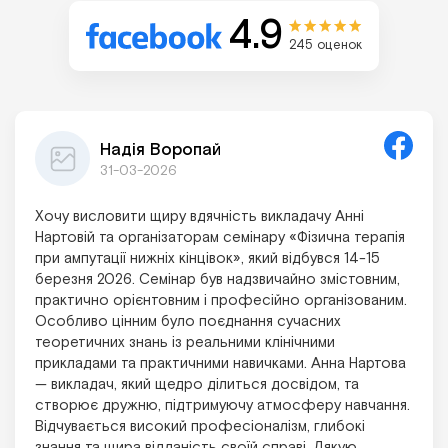
4.9
245 оценок
Надія Воропай
31-03-2026
Хочу висловити щиру вдячність викладачу Анні
Нартовій та організаторам семінару «Фізична терапія
при ампутації нижніх кінцівок», який відбувся 14-15
березня 2026. Семінар був надзвичайно змістовним,
практично орієнтовним і професійно організованим.
Особливо цінним було поєднання сучасних
теоретичних знань із реальними клінічними
прикладами та практичними навичками. Анна Нартова
— викладач, який щедро ділиться досвідом, та
створює дружню, підтримуючу атмосферу навчання.
Відчувається високий професіоналізм, глибокі
знання та щира відданість своїй справі. Дякую