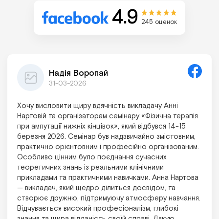
4.9
245 оценок
Надія Воропай
31-03-2026
Хочу висловити щиру вдячність викладачу Анні
Нартовій та організаторам семінару «Фізична терапія
при ампутації нижніх кінцівок», який відбувся 14-15
березня 2026. Семінар був надзвичайно змістовним,
практично орієнтовним і професійно організованим.
Особливо цінним було поєднання сучасних
теоретичних знань із реальними клінічними
прикладами та практичними навичками. Анна Нартова
— викладач, який щедро ділиться досвідом, та
створює дружню, підтримуючу атмосферу навчання.
Відчувається високий професіоналізм, глибокі
знання та щира відданість своїй справі. Дякую