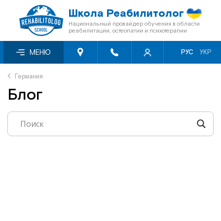
Школа Реабилитолог
Национальный провайдер обучения в области
реабилитации, остеопатии и психотерапии
О нас
Семинары месяца со скидкой -50%
Видеосеминары
МЕНЮ
РУС
УКР
Блог
Онлайн-семинары
Книги «Мультиметод»
Германия
Блог
Отзывы
Семинары первого уровня
Кинезиотейпы
Сертификация
Перечень мероприятий БПР
Скидки
Мануальная терапия
Программа лояльности
Остеопатия
Сотрудничество с фондами
Краниосакральная терапия