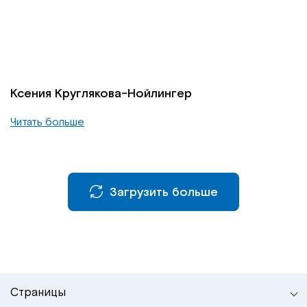
Институт Апледжера
Прикладная кинезиология
Институт Барраля
Кинезиотейпинг
FAQ
Психология, психотерапия
Ксения Круглякова-Нойлингер
Читать больше
Массаж
Реабилитация
Загрузить больше
Эстетическая медицина
Остеопатические манипуляции по
Барралю
Страницы