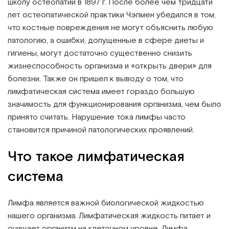
школу остеопатии в 1897 г. После более чем тридцати
Институт Апледжера
Прикладная кинезиология
лет остеопатической практики Чэпмен убедился в том,
что костные повреждения не могут объяснить любую
Институт Барраля
Кинезиотейпинг
патологию, а ошибки, допущенные в сфере диеты и
гигиены, могут достаточно существенно снизить
FAQ
Психология, психотерапия
жизнеспособность организма и «открыть двери» для
болезни. Также он пришел к выводу о том, что
лимфатическая система имеет гораздо большую
Массаж
значимость для функционирования организма, чем было
принято считать. Нарушение тока лимфы часто
Реабилитация
становится причиной патологических проявлений.
Эстетическая медицина
Что такое лимфатическая
система
Остеопатические манипуляции по
Барралю
Лимфа является важной биологической жидкостью
нашего организма. Лимфатическая жидкость питает и
очищает организм на клеточном уровне. Лимфа