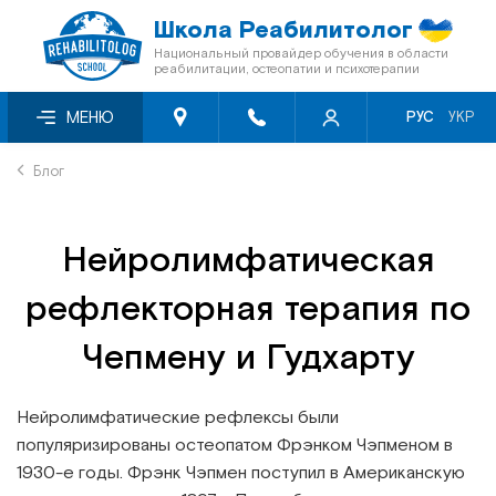
Школа Реабилитолог
Национальный провайдер обучения в области
реабилитации, остеопатии и психотерапии
О нас
Семинары месяца со скидкой -50%
Видеосеминары
МЕНЮ
РУС
УКР
Блог
Онлайн-семинары
Книги «Мультиметод»
Блог
Отзывы
Семинары первого уровня
Кинезиотейпы
Нейролимфатическая
Сертификация
Перечень мероприятий БПР
рефлекторная терапия по
Скидки
Мануальная терапия
Чепмену и Гудхарту
Программа лояльности
Остеопатия
Нейролимфатические рефлексы были
популяризированы остеопатом Фрэнком Чэпменом в
Сотрудничество с фондами
Краниосакральная терапия
1930-е годы. Фрэнк Чэпмен поступил в Американскую