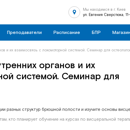
Мы находимся в г. Киев
ул. Евгения Сверстюка, 11
Преподаватели
Расписание
БПР
Магази
нов и их взаимосвязь с локомоторной системой. Семинар для остеопато
тренних органов и их
ной системой. Семинар для
ии разных структур брюшной полости и изучите основы висце
м, кто планирует обучение на курсах по висцеральной терап