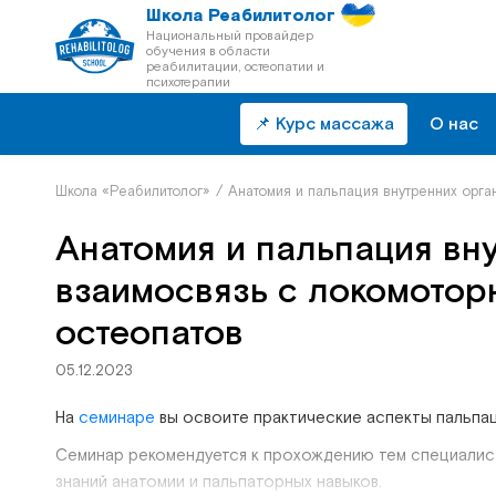
Школа Реабилитолог
Национальный провайдер
обучения в области
реабилитации, остеопатии и
психотерапии
📌 Курс массажа
О нас
Школа «Реабилитолог»
/
Анатомия и пальпация внутренних орга
Анатомия и пальпация вну
взаимосвязь с локомотор
остеопатов
05.12.2023
На
семинаре
вы освоите практические аспекты пальпац
Семинар рекомендуется к прохождению тем специалиста
знаний анатомии и пальпаторных навыков.