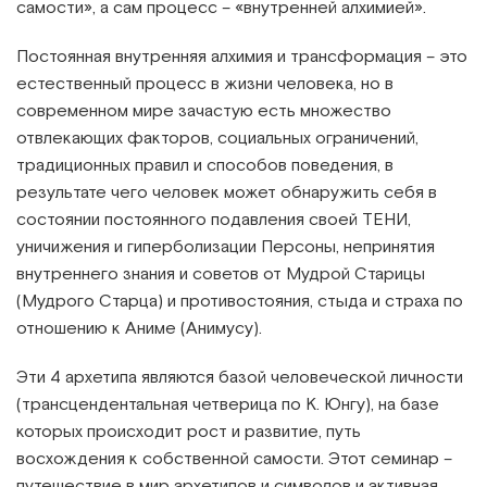
самости», а сам процесс – «внутренней алхимией».
Постоянная внутренняя алхимия и трансформация – это
естественный процесс в жизни человека, но в
современном мире зачастую есть множество
отвлекающих
факторов, социальных ограничений,
традиционных правил и способов поведения, в
результате чего человек может обнаружить себя в
состоянии постоянного подавления своей ТЕНИ,
уничижения и гиперболизации Персоны, непринятия
внутреннего знания и советов от Мудрой Старицы
(Мудрого Старца) и противостояния, стыда и страха по
отношению к Аниме (Анимусу).
Эти 4 архетипа являются базой человеческой личности
(трансцендентальная четверица по К. Юнгу), на базе
которых происходит рост и развитие, путь
восхождения к собственной самости. Этот семинар –
путешествие в мир
архетипов и символов и активная