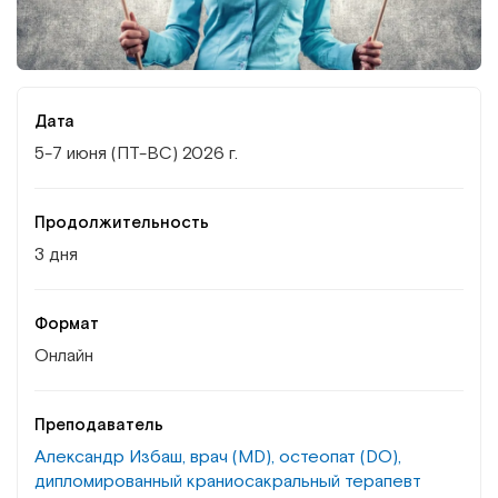
Институт Апледжера
Прикладная кинезиология
Институт Барраля
Кинезиотейпинг
Дата
FAQ
Психология, психотерапия
5-7 июня (ПТ-ВС) 2026 г.
Массаж
Продолжительность
3 дня
Реабилитация
Эстетическая медицина
Формат
Онлайн
Остеопатические манипуляции по
Барралю
Преподаватель
Александр Избаш, врач (MD), остеопат (DO),
дипломированный краниосакральный терапевт