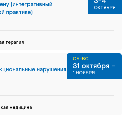
3-4
ну (интегративный
ОКТЯБРЯ
й практике)
ая терапия
СБ-ВС
31 октября –
нкциональные нарушения.
1 НОЯБРЯ
ская медицина