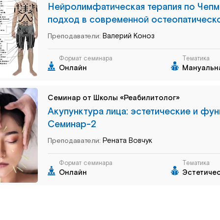
Нейролимфатическая терапия по Чепме
подход в современной остеопатическо
Валерий Коноз
Преподаватели:
Формат семинара
Тематика
Онлайн
Мануальн
Семинар от Школы «Реабилитолог»
Акупунктура лица: эстетические и фу
Семинар-2
Рената Вовчук
Преподаватели:
Формат семинара
Тематика
Онлайн
Эстетиче