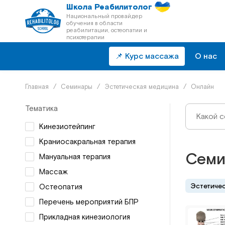
Школа Реабилитолог
Национальный провайдер
обучения в области
реабилитации, остеопатии и
психотерапии
📌 Курс массажа
О нас
Главная
/
Семинары
/
Эстетическая медицина
/
Онлайн
Тематика
Кинезиотейпинг
Краниосакральная терапия
Семи
Мануальная терапия
Массаж
Эстетичес
Остеопатия
Перечень мероприятий БПР
Прикладная кинезиология