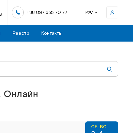
+38 097 555 70 77
РУС
-А
н
Реестр
Контакты
а Онлайн
СБ-ВС