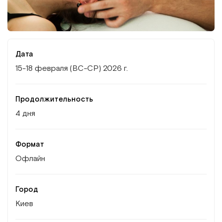
Институт Апледжера
Прикладная кинезиология
Институт Барраля
Кинезиотейпинг
Дата
FAQ
Психология, психотерапия
15-18 февраля (ВС-СР) 2026 г.
Массаж
Продолжительность
4 дня
Реабилитация
Эстетическая медицина
Формат
Офлайн
Остеопатические манипуляции по
Барралю
Город
Киев