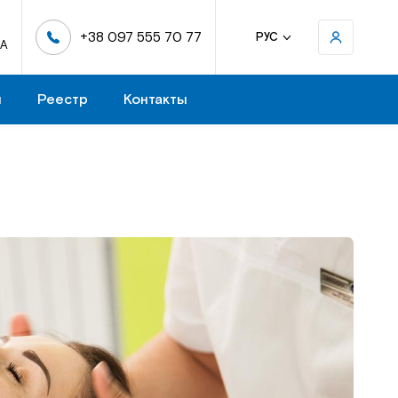
+38 097 555 70 77
РУС
-А
н
Реестр
Контакты