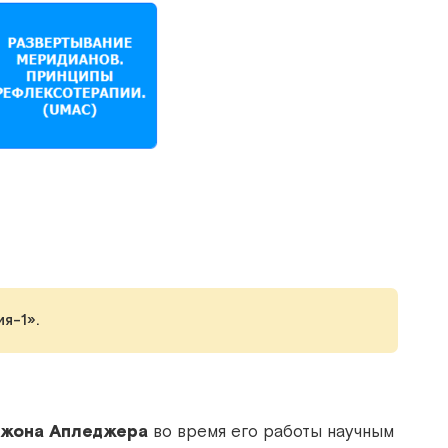
я-1».
жона Апледжера
во время его работы научным