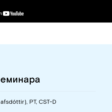
семинара
fsdóttir), PT, CST-D