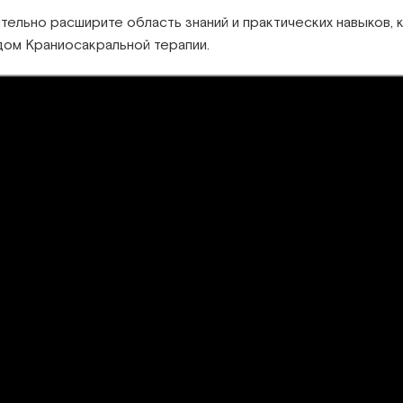
тельно расширите область знаний и практических навыков, 
дом Краниосакральной терапии.