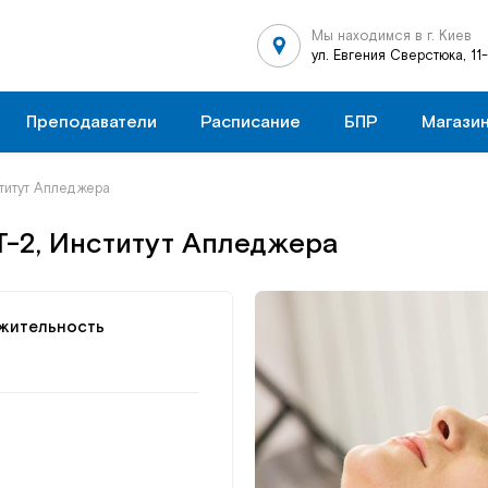
Мы находимся в г. Киев
ул. Евгения Сверстюка, 11
Преподаватели
Расписание
БПР
Магази
титут Апледжера
-2, Институт Апледжера
жительность