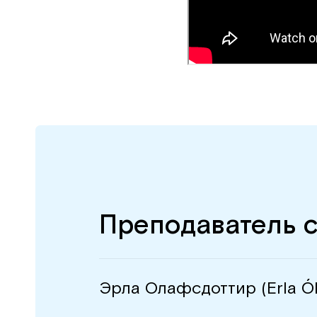
Преподаватель 
Эрла Олафсдоттир (Erla Óla