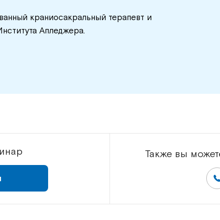
ованный краниосакральный терапевт и
нститута Апледжера.
минар
Также вы может
я