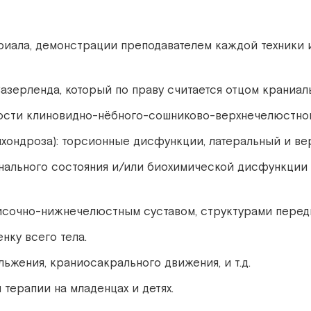
иала, демонстрации преподавателем каждой техники и
Сазерленда, который по праву считается отцом краниал
ности клиновидно-нёбного-сошниково-верхнечелюстног
нхондроза): торсионные дисфункции, латеральный и в
онального состояния и/или биохимической дисфункци
височно-нижнечелюстным суставом, структурами перед
нку всего тела.
ьжения, краниосакрального движения, и т.д.
терапии на младенцах и детях.