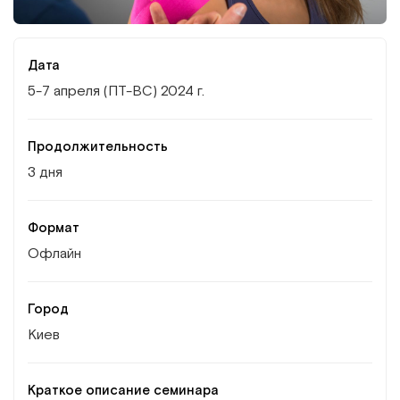
Институт Апледжера
Прикладная кинезиология
Институт Барраля
Кинезиотейпинг
Дата
5-7 апреля (ПТ-ВС) 2024 г.
FAQ
Психология, психотерапия
Продолжительность
Массаж
3 дня
Реабилитация
Формат
Офлайн
Эстетическая медицина
Остеопатические манипуляции по
Город
Барралю
Киев
Краткое описание семинара