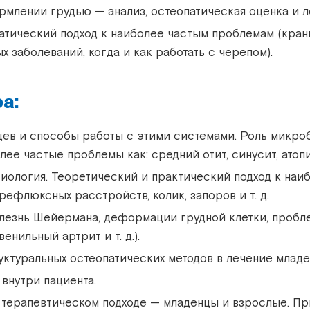
млении грудью — анализ, остеопатическая оценка и л
патический подход к наиболее частым проблемам (кра
 заболеваний, когда и как работать с черепом).
а:
ев и способы работы с этими системами. Роль микроб
ее частые проблемы как: средний отит, синусит, ато
иология. Теоретический и практический подход к наи
рефлюксных расстройств, колик, запоров и т. д.
болезнь Шейермана, деформации грудной клетки, проб
енильный артрит и т. д.).
уктуральных остеопатических методов в лечение младе
 внутри пациента.
 терапевтическом подходе — младенцы и взрослые. Пр