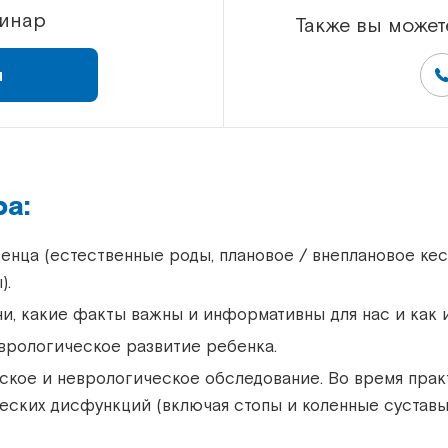
минар
Также вы может
я
а:
денца (естественные роды, плановое / внеплановое ке
).
и, какие факты важны и информативны для нас и как 
врологическое развитие ребенка.
ское и неврологическое обследование. Во время прак
ских дисфункций (включая стопы и коленные суставы, 