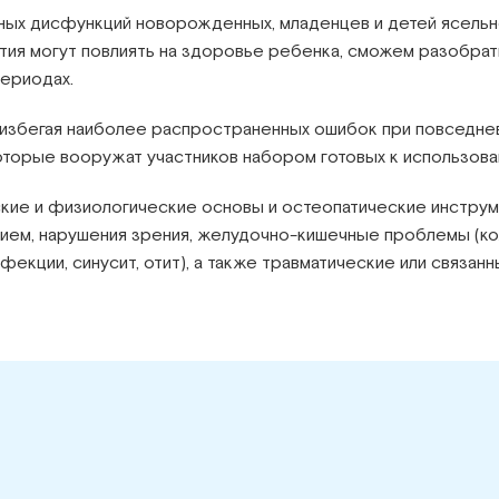
х дисфункций новорожденных, младенцев и детей ясельног
тия могут повлиять на здоровье ребенка, сможем разобрать
периодах.
, избегая наиболее распространенных ошибок при повседне
оторые вооружат участников набором готовых к использова
ие и физиологические основы и остеопатические инструмен
ием, нарушения зрения, желудочно-кишечные проблемы (ко
екции, синусит, отит), а также травматические или связа