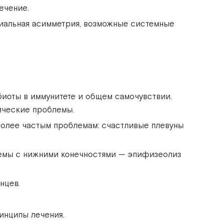
ечение.
ниальная асимметрия, возможные системные
иоты в иммунитете и общем самочувствии.
пические проблемы.
более частым проблемам: счастливые плевуны
лемы с нижними конечностями — эпифизеолиз
нцев.
инципы лечения.