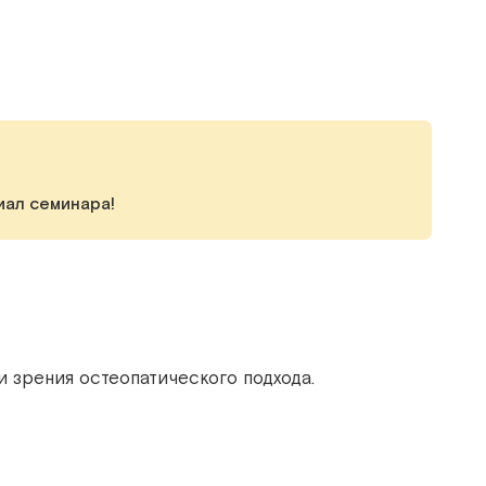
иал семинара!
и зрения остеопатического подхода.