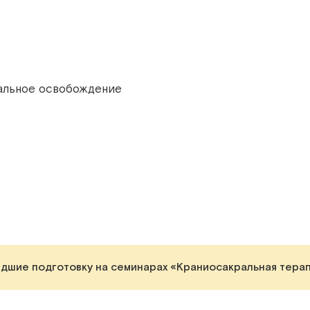
альное освобождение
дшие подготовку на семинарах «Краниосакральная терап