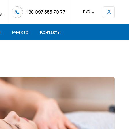
+38 097 555 70 77
РУС
-А
н
Реестр
Контакты