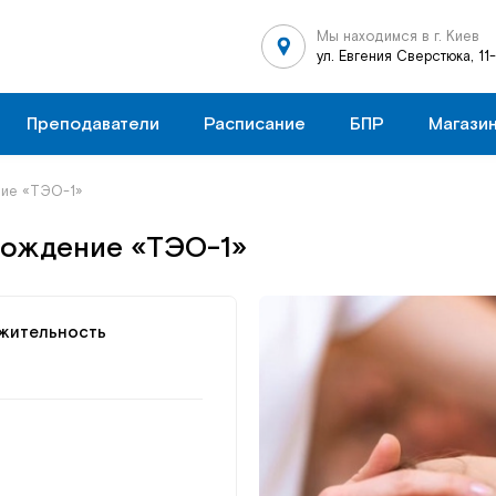
Мы находимся в г. Киев
ул. Евгения Сверстюка, 11
Преподаватели
Расписание
БПР
Магази
ие «ТЭО-1»
бождение «ТЭО-1»
жительность