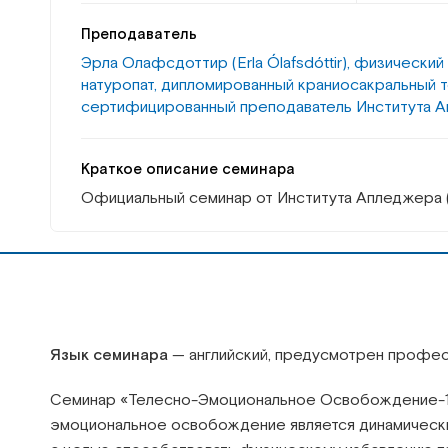
Преподаватель
Эрла Олафсдоттир (Erla Ólafsdóttir), физический 
натуропат, дипломированный краниосакральный т
сертифицированный преподаватель Института А
Краткое описание семинара
Официальный семинар от Института Апледжера 
Язык семинара
— английский, предусмотрен профес
Семинар «Телесно-Эмоциональное Освобождение-1» п
эмоциональное освобождение является динамически