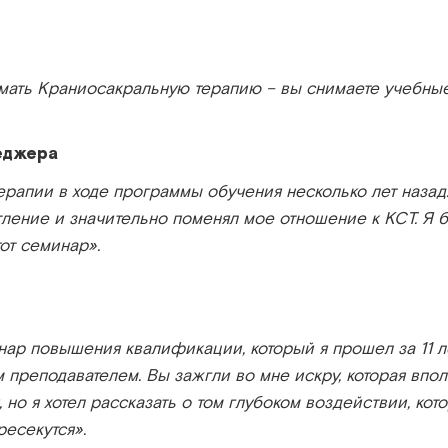
имать Краниосакральную терапию – вы снимаете учебные
еджера
ерапии в ходе программы обучения несколько лет наз
ление и значительно поменял мое отношение к КСТ. Я 
тот семинар».
нар повышения квалификации, который я прошел за 11 ле
м преподавателем. Вы зажгли во мне искру, которая впо
, но я хотел рассказать о том глубоком воздействии, ко
ресекутся».