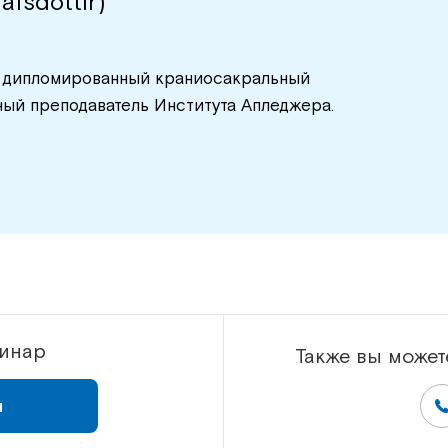
fsdóttir)
т, дипломированный краниосакральный
ый преподаватель Института Апледжера.
минар
Также вы может
я