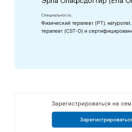
Эрла Олафсдоттир (Erla Óla
Специальность:
Физический терапевт (PT), натуропа
терапевт (CST-D) и сертифицированн
Зарегистрироваться на се
Зарегистрироватьс