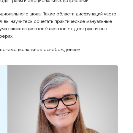
ода травм и эмоциональных потрясений.
оционального шока. Такие области дисфункций часто
я, вы научитесь сочетать практические мануальные
ума ваших пациентов/клиентов от деструктивных
ферах.
омато-эмоциональное освобождение».