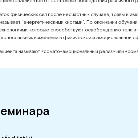
циентов/клиентов от остаточных последствий различного р
аток физических сил после несчастных случаев, травм и эм
называет “энергетическими кистами”. По окончании обучени
технологиями, которые способствуют освобождению тела и 
 колоссальных изменений в физической и эмоциональной с
 пациента называют «сомато-эмоциональный релиз» или «с
семинара