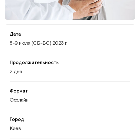
Институт Апледжера
Прикладная кинезиология
Институт Барраля
Кинезиотейпинг
Дата
FAQ
Психология, психотерапия
8-9 июля (СБ-ВС) 2023 г.
Массаж
Продолжительность
2 дня
Реабилитация
Эстетическая медицина
Формат
Офлайн
Остеопатические манипуляции по
Барралю
Город
Киев