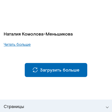
Институт Апледжера
Прикладная кинезиология
Институт Барраля
Кинезиотейпинг
FAQ
Психология, психотерапия
Наталия Комолова-Меньшикова
Читать больше
Массаж
Реабилитация
Загрузить больше
Эстетическая медицина
Остеопатические манипуляции по
Барралю
Страницы