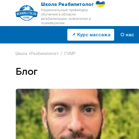
Школа Реабилитолог
Национальный провайдер
обучения в области
реабилитации, остеопатии и
психотерапии
📌 Курс массажа
О нас
Школа «Реабилитолог»
/
CVMP
Блог