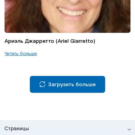
Институт Апледжера
Прикладная кинезиология
Институт Барраля
Кинезиотейпинг
FAQ
Психология, психотерапия
Ариэль Джарретто (Ariel Giarretto)
Читать больше
Массаж
Реабилитация
Загрузить больше
Эстетическая медицина
Остеопатические манипуляции по
Барралю
Страницы