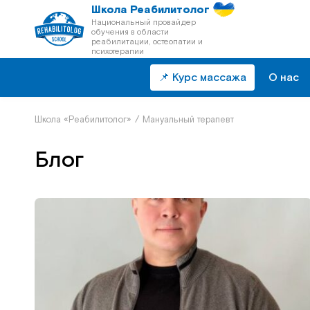
Школа Реабилитолог
Национальный провайдер
обучения в области
реабилитации, остеопатии и
психотерапии
📌 Курс массажа
О нас
Школа «Реабилитолог»
/
Мануальный терапевт
Блог