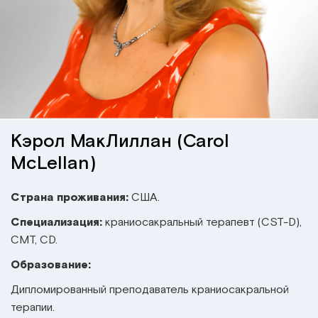
Институт Апледжера
Прикладная кинезиология
Институт Барраля
Кинезиотейпинг
FAQ
Психология, психотерапия
Массаж
Кэрол МакЛиллан (Carol
McLellan)
Реабилитация
Страна проживания:
США.
Эстетическая медицина
Специализация:
краниосакральный терапевт (CST-D),
CMT, CD.
Остеопатические манипуляции по
Барралю
Образование:
Дипломированный преподаватель краниосакральной
терапии.