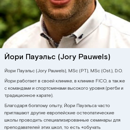
Институт Апледжера
Прикладная кинезиология
Институт Барраля
Кинезиотейпинг
FAQ
Психология, психотерапия
Массаж
Йори Пауэльс (Jory Pauwels)
Реабилитация
Йори Пауэльс (Jory Pauwels), MSc (PT), MSc (Ost.), D.O.
Йори работает в своей клинике, в клинике
FICO
, а также
Эстетическая медицина
с командами и спортсменами высокого уровня (регби и
традиционное карате).
Остеопатические манипуляции по
Барралю
Благодаря богатому опыту, Йори Пауэльса часто
приглашают другие европейские остеопатические
школы проводить специализированные семинары для
преподавателей этих школ, то есть «обучать