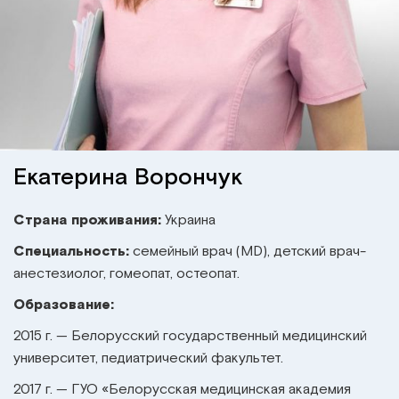
Институт Апледжера
Прикладная кинезиология
Институт Барраля
Кинезиотейпинг
FAQ
Психология, психотерапия
Массаж
Екатерина Ворончук
Реабилитация
Страна проживания:
Украина
Специальность:
семейный врач (MD), детский врач-
Эстетическая медицина
анестезиолог, гомеопат, остеопат.
Образование:
Остеопатические манипуляции по
Барралю
2015 г. — Белорусский государственный медицинский
университет, педиатрический факультет.
2017 г. — ГУО «Белорусская медицинская академия