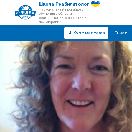
Школа Реабилитолог
Национальный провайдер
обучения в области
реабилитации, остеопатии и
психотерапии
📌 Курс массажа
О нас