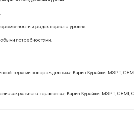
.
беременности и родах первого уровня.
собыми потребностями.
ивной терапии новорождённых», Карин Курайши, MSPT, CEMI
раниосакрального терапевта», Карин Курайши, MSPT, CEMI, 