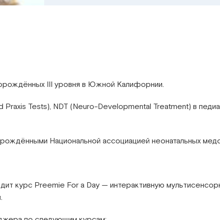
ворождённых III уровня в Южной Калифорнии.
d Praxis Tests), NDT (Neuro-Developmental Treatment) в пед
ворождёнными Национальной ассоциацией неонатальных мед
роводит курс Preemie For a Day — интерактивную мультисен
.
джера по следующим курсам: