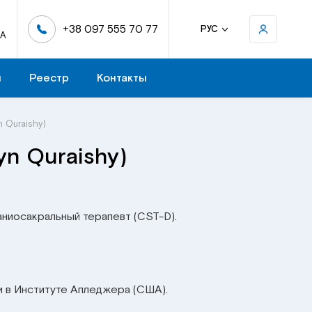
+38 097 555 70 77
РУС
-А
н
Реестр
Контакты
n Quraishy)
yn Quraishy)
аниосакральный терапевт (CST-D).
и в Институте Апледжера (США).