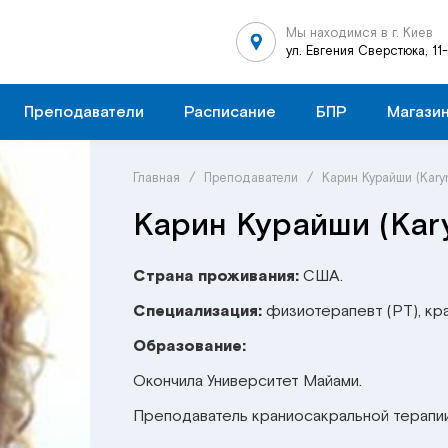
Мы находимся в г. Киев
ул. Евгения Сверстюка, 11
Преподаватели
Расписание
БПР
Магази
Главная
/
Преподаватели
/
Карин Курайши (Kary
Карин Курайши (Kar
Страна проживания:
США.
Специализация:
физиотерапевт (PT), кр
Образование:
Окончила Университет Майами.
Преподаватель краниосакральной терапи