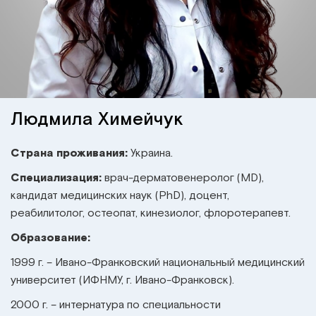
Институт Апледжера
Прикладная кинезиология
Институт Барраля
Кинезиотейпинг
FAQ
Психология, психотерапия
Людмила Химейчук
Массаж
Страна проживания:
Украина.
Реабилитация
Специализация:
врач-дерматовенеролог (MD),
кандидат медицинских наук (PhD), доцент,
Эстетическая медицина
реабилитолог, остеопат, кинезиолог, флоротерапевт.
Образование:
Остеопатические манипуляции по
Барралю
1999 г. – Ивано-Франковский национальный медицинский
университет (ИФНМУ, г. Ивано-Франковск).
2000 г. – интернатура по специальности