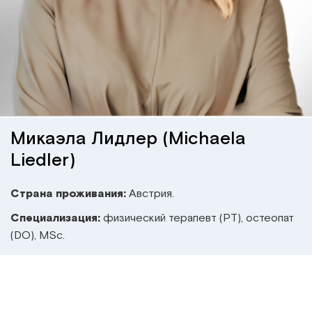
Институт Апледжера
Прикладная кинезиология
Институт Барраля
Кинезиотейпинг
FAQ
Психология, психотерапия
Массаж
Микаэла Лидлер (Michaela
Liedler)
Реабилитация
Страна проживания:
Австрия.
Эстетическая медицина
Специализация:
физический терапевт (PT), остеопат
(DO), MSc.
Остеопатические манипуляции по
Барралю