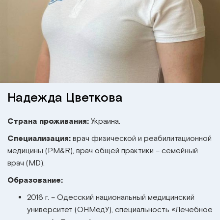
Институт Апледжера
Прикладная кинезиология
Институт Барраля
Кинезиотейпинг
FAQ
Психология, психотерапия
Массаж
Надежда Цветкова
Реабилитация
Страна проживания:
Украина.
Специализация:
врач физической и реабилитационной
Эстетическая медицина
медицины (PM&R), врач общей практики – семейный
врач (MD).
Остеопатические манипуляции по
Барралю
Образование:
2016 г. – Одесский национальный медицинский
университет (ОНМедУ), специальность «Лечебное