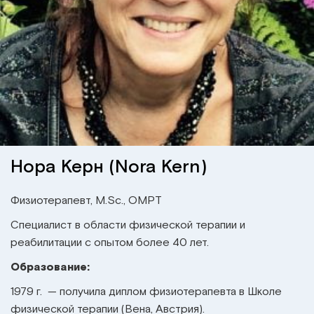
Институт Апледжера
Прикладная кинезиология
Институт Барраля
Кинезиотейпинг
FAQ
Психология, психотерапия
Массаж
Нора Керн (Nora Kern)
Реабилитация
Физиотерапевт, M.Sc., OMPT
Эстетическая медицина
Специалист в области физической терапии и
Остеопатические манипуляции по
реабилитации с опытом более 40 лет.
Барралю
Образование:
1979 г. — получила диплом физиотерапевта в Школе
физической терапии (Вена, Австрия).