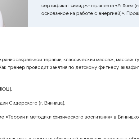
сертификат «имидж-терапевта «Yi Xue» (
основанное на работе с энергией)». Про
, краниосакральной терапии, классический массаж, массаж г
ак тренер проводит занятия по детскому фитнесу, аквафит
ЧЮЦ).
дии Сидерского (г. Винница).
ре «Теории и методики физического воспитания» в Винницк
ой культуре и спорту в областной дирекции народного обр