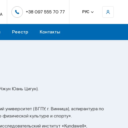
+38 097 555 70 77
РУС
-А
н
Реестр
Контакты
Чжун Юань Цигун
).
 университет (ВГПУ, г. Винница), аспирантура по
 физической культуре и спорту».
-исследовательский институт «Kundawell»,