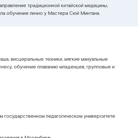
направление традиционной китайской медицины,
шла обучение лично у Мастера Сюй Минтана.
уаша, висцеральные техники, мягкие мануальные
несу, обучение плаванию младенцев, групповые и
ом государственном педагогическом университете
азования в Мозамбике.