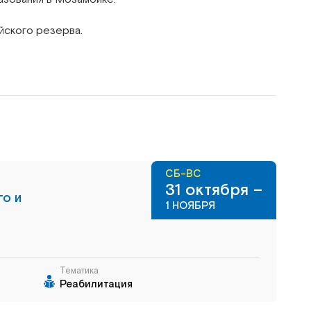
йского резерва.
СБ-ВС
31 октября –
го и
1 НОЯБРЯ
Тематика
Реабилитация