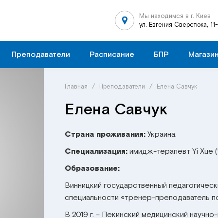
Мы находимся в г. Киев
ул. Евгения Сверстюка, 11
Преподаватели
Расписание
БПР
Магази
Главная
/
Преподаватели
/
Елена Савчук
Елена Савчук
Страна проживания:
Украина.
Специализация:
имидж-терапевт Yi Xue (
Образование:
Винницкий государственный педагогический
специальности «тренер-преподаватель по
В 2019 г. – Пекинский медицинский научно