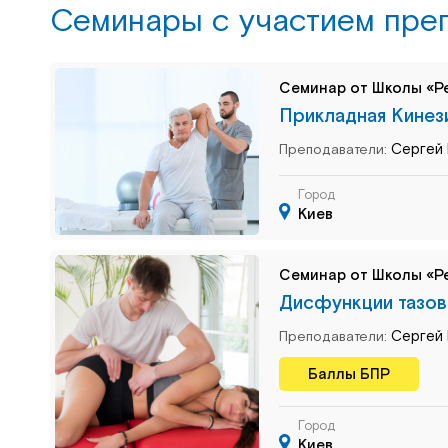
Семинары c участием пре
Семинар от Школы «Р
Прикладная Кинез
Сергей 
Преподаватели:
Город
Киев
Семинар от Школы «Р
Дисфункции тазов
Сергей 
Преподаватели:
Баллы БПР
Город
Киев