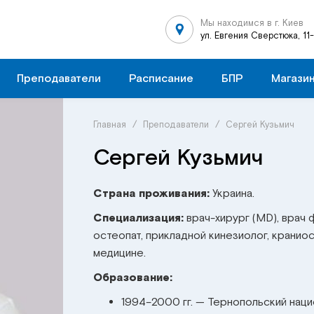
Мы находимся в г. Киев
ул. Евгения Сверстюка, 11
Преподаватели
Расписание
БПР
Магази
Главная
/
Преподаватели
/
Сергей Кузьмич
Сергей Кузьмич
Страна проживания:
Украина.
Специализация:
врач-хирург (MD), врач
остеопат, прикладной кинезиолог, кранио
медицине.
Образование:
1994–2000 гг. — Тернопольский наци