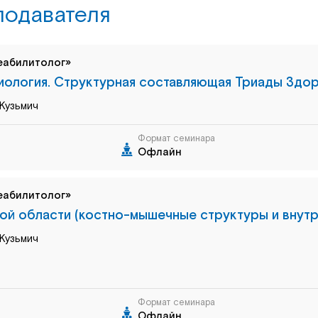
подавателя
еабилитолог»
иология. Структурная составляющая Триады Здор
Кузьмич
Формат семинара
Офлайн
еабилитолог»
ой области (костно-мышечные структуры и внутр
Кузьмич
Формат семинара
Офлайн