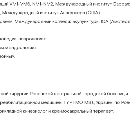
уляций VM1–VM6, NM1–NM2, Международный институт Баррал
ии, Международный институт Апледжера (США).
Кервеля, Международный колледж акупунктуры ICA (Амстерд
топедии, неврологии».
ской андрологии».
войны».
нтной хирургии Ровенской центральной городской больницы.
 реабилитационной медицины ГУ «ТМО МВД Украины по Ров
прикладной кинезиолог и краниосакральный терапевт.