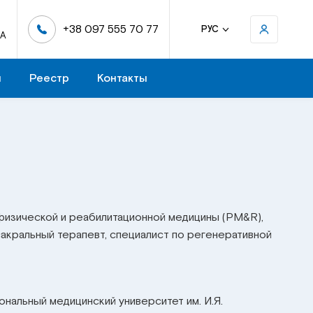
+38 097 555 70 77
РУС
-А
н
Реестр
Контакты
 физической и реабилитационной медицины (PM&R),
сакральный терапевт, специалист по регенеративной
ональный медицинский университет им. И.Я.