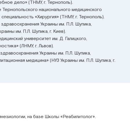
бное дело» (ТНМУ, г. Тернополь).
зе Тернопольского национального медицинского
, специальность «Хирургия» (ТНМУ, г. Тернополь).
 здравоохранения Украины им. П.Л. Шупика,
аины им. П.Л. Шупика, г. Киев).
дицинский университет им. Д. Галицкого,
остика» (ЛНМУ, г. Львов).
здравоохранения Украины им. П.Л. Шупика,
тационная медицина» (НУЗ Украины им. П.Л. Шупика, г.
езиологии, на базе Школы «Реабилитолог».