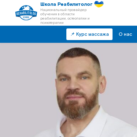
Школа Реабилитолог
Национальный провайдер
обучения в области
реабилитации, остеопатии и
психотерапии
📌 Курс массажа
О нас