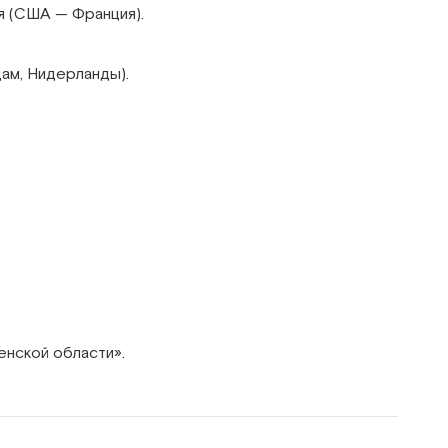
я (США — Франция).
ам, Нидерланды).
енской области».