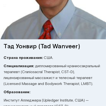
Институт Апледжера
Прикладная кинезиология
Институт Барраля
Кинезиотейпинг
FAQ
Психология, психотерапия
Массаж
Тэд Уонвир (Tad Wanveer)
Реабилитация
Страна проживания:
США.
Специализация:
дипломированный краниосакральный
Эстетическая медицина
терапевт (Craniosacral Therapist, CST-D),
лицензированный массажист и телесный терапевт
Остеопатические манипуляции по
(Licensed Massage and Bodywork Therapist, LMBT).
Барралю
Образование:
Институт Апледжера (Upledger Institute, США) —