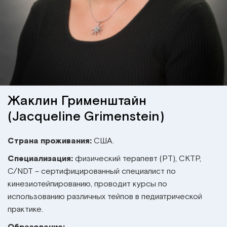
Институт Апледжера
Прикладная кинезиология
Институт Барраля
Кинезиотейпинг
FAQ
Психология, психотерапия
Массаж
Жаклин Грименштайн
(Jacqueline Grimenstein)
Реабилитация
Страна проживания:
США.
Эстетическая медицина
Специализация:
физический терапевт (PT), CKTP,
C/NDT – сертифицированный специалист по
Остеопатические манипуляции по
кинезиотейпированию, проводит курсы по
Барралю
использованию различных тейпов в педиатрической
практике.